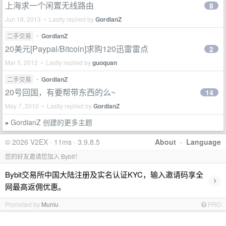
上海求一个闲置无线路由
8
Jun 18, 2013 • Lastly replied by
GordianZ
二手交易
•
GordianZ
20美元[Paypal/Bitcoin]求购120迅雷雷点
2
Mar 5, 2012 • Lastly replied by
guoquan
二手交易
•
GordianZ
20号回国，有要帮带东西的么~
14
May 7, 2010 • Lastly replied by
GordianZ
GordianZ 创建的更多主题
»
© 2026 V2EX · 11ms · 3.9.8.5
About
·
Language
您的好友邀请您加入 Bybit！
Bybit交易所中国大陆注册及实名认证KYC，输入邀请码享全
›
网最高返佣优惠。
Promoted by
Muniu
PRO