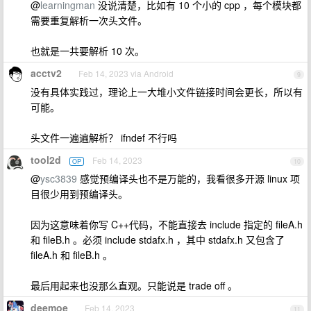
@
learningman
没说清楚，比如有 10 个小的 cpp ，每个模块都
需要重复解析一次头文件。
也就是一共要解析 10 次。
acctv2
Feb 14, 2023 via Android
9
没有具体实践过，理论上一大堆小文件链接时间会更长，所以有
可能。
头文件一遍遍解析？ ifndef 不行吗
tool2d
Feb 14, 2023
OP
10
@
ysc3839
感觉预编译头也不是万能的，我看很多开源 linux 项
目很少用到预编译头。
因为这意味着你写 C++代码，不能直接去 include 指定的 fileA.h
和 fileB.h 。必须 include stdafx.h ，其中 stdafx.h 又包含了
fileA.h 和 fileB.h 。
最后用起来也没那么直观。只能说是 trade off 。
deemoe
Feb 14, 2023
11