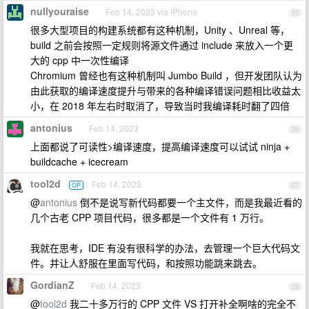
nullyouraise
Feb 14, 2023 via iPhone
25
很多大型项目的构建系统都有这种机制，Unity 、Unreal 等，
build 之前会按照一定规则将源文件通过 include 来放入一个更
大的 cpp 中一次性编译
Chromium 曾经也有这种机制叫 Jumbo Build ，但开发团队认为
由此获取的编译速度提升与带来的各种编译错误问题相比收益太
小，在 2018 年左右时取消了，导致当时我编译耗时翻了四倍
antonius
Feb 14, 2023
26
上面都说了可读性>编译速度，提高编译速度可以试试 ninja +
buildcache + icecream
tool2d
Feb 14, 2023
OP
27
@
antonius
倒不是说写新代码都要一个主文件，而是我最近看的
几个古老 CPP 项目代码，很多都是一个文件有 1 万行。
我就在思考，IDE 有没有很科学的办法，去管理一个巨大代码文
件。并让人舒服在里面写代码，和按照功能跳来跳去。
GordianZ
Feb 14, 2023
28
@
tool2d
我二十多万行的 CPP 文件 VS 打开补全啊啥的完全不