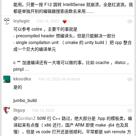
能用。只要一按 F12 跳转 IntelliSense 就崩溃，全是红波浪。我
都是单独开别的编辑器搜索函数名来用……
icylogic
Feb 14, 2023
1
29
可以参考 cotire ，主要干的事就是
- precompiled header 预编译头，但是只能解决一部分
- single compilation unit （ cmake 的 unity build ）把 cpp 整合
成一个巨大的编译单元
c 艹 加速编译还有一大堆可以做的事，比如 ccache ，distcc ，
pimpl …
kkocdko
Feb 15, 2023 via Android
30
是的
jumbo_build
litguy
Feb 15, 2023
31
@
GordianZ
50W 行 C++ 路过，绝大部分是 .hpp 的模板类，编
译起来有点慢（ x86 还行，国产 ARM 即使 make -j64 也及其
慢），但是 vs code 打开还是很顺利，平常都是 ssh remote 方