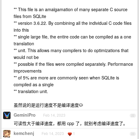
** This file is an amalgamation of many separate C source
files from SQLite
** version 3.6.22. By combining all the individual C code files
into this
** single large file, the entire code can be compiled as a one
translation
** unit. This allows many compilers to do optimizations that
would not be
** possible if the files were compiled separately. Performance
improvements
** of 5% are more are commonly seen when SQLite is
compiled as a single
** translation unit.
虽然说的是运行速度不是编译速度🐶
GeminiPro
Feb 14, 2023
22
可读性大于编译速度，都用 cpp 了，就别考虑编译速度了。
kemchenj
Feb 14, 2023
1
23