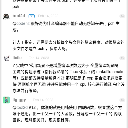
以任意指定某个头文件生成 pch ，并不是一个项目只能有一个
pch
tool2d
Feb 14, 2023
OP
14
@
codehz
很好奇为什么编译器不能自动无感知来进行 pch 生
成。
让人工指定，还需要去分析每个头文件的复杂程度，对很复杂的
头文件才建立 pch ，多累人啊。
lixile
Feb 14, 2023
15
? 实践中 常用场景不是增量编译次数远大于 全量编译场景吗
主流的构建系统（指代我熟悉的 linux 体系下的 makefile cmake
等）应该都支持增量编译才对 那明显是多 cpp 更合适吧速度更
快 否则单个巨无霸 往往只能使用一个 cpu 核心进行编译 完全没
办法并行编译。
ligiggy
Feb 14, 2023
16
@
tool2d
#12 ，你说的就是用纯使用 内联函数，很显然这个方
法不通用。把一个又一个的大函数，分解成一个又一个的 内联
函数，理想很美好，现实很骨感。