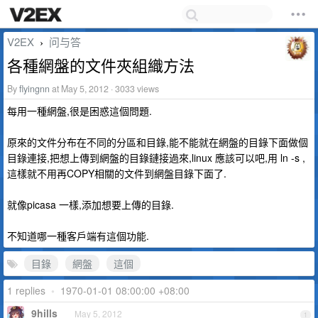
V2EX
问与答
›
各種網盤的文件夾組織方法
By
flyingnn
at May 5, 2012 · 3033 views
每用一種網盤,很是困惑這個問題.
原來的文件分布在不同的分區和目錄,能不能就在網盤的目錄下面做個
目錄連接,把想上傳到網盤的目錄鏈接過來,linux 應該可以吧,用 ln -s ,
這樣就不用再COPY相關的文件到網盤目錄下面了.
就像picasa 一樣,添加想要上傳的目錄.
不知道哪一種客戶端有這個功能.
目錄
網盤
這個
1 replies
•
1970-01-01 08:00:00 +08:00
9hills
May 5, 2012
1