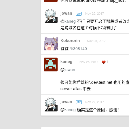
你可以试试把 $host 换成 $http_host
jowan
Nov 25, 2017
OP
@
kaneg
不行 只要开启了那段或者改成$h
是说域名在这个时候不起作用了
Kokororin
Nov 25, 2017
试试
/t/308140
kaneg
1
Nov 25, 2017
@
jowan
很可能你后端的*.dev.test.net 
server alias 中去
jowan
Nov 27, 2017
OP
@
kaneg
确实是这个原因，感谢！