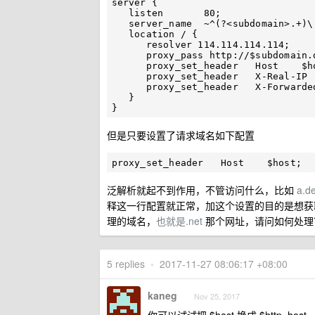
server {

   listen       80;

   server_name  ~^(?<subdomain>.+)\.dev\.test\.com$;

   location / {

      resolver 114.114.114.114;

      proxy_pass http://$subdomain.dev.test.net:90;

      proxy_set_header   Host    $host;

      proxy_set_header   X-Real-IP   $remote_addr;

      proxy_set_header   X-Forwarded-For $proxy_add_x_forwarded_for;

   }

但是只要设置了请求域名如下配置
泛解析就起不到作用，不管访问什么，比如
a.d
释这一行配置就正常，加这个设置的目的是想获
理的域名，
也就是.net
那个网址，请问如何处理
5 replies
•
2017-11-27 08:06:17 +08:00
kaneg
Nov 25, 2017