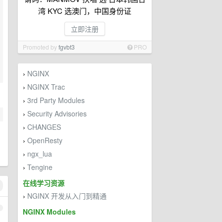
湾 KYC 选澳门，中国身份证
立即注册
Promoted by
fgvbt3
PRO
NGINX
›
NGINX Trac
›
3rd Party Modules
›
Security Advisories
›
CHANGES
›
OpenResty
›
ngx_lua
›
Tengine
›
在线学习资源
NGINX 开发从入门到精通
›
1
NGINX Modules