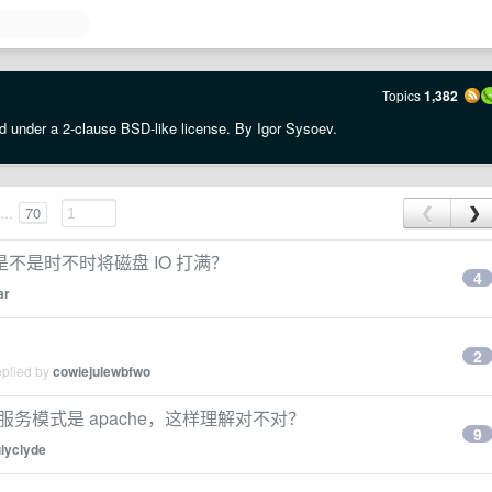
Topics
1,382
d under a 2-clause BSD-like license. By Igor Sysoev.
...
70
❮
❯
意是不是时不时将磁盘 IO 打满？
4
ar
2
eplied by
cowiejulewbfwo
基服务模式是 apache，这样理解对不对？
9
ulyclyde