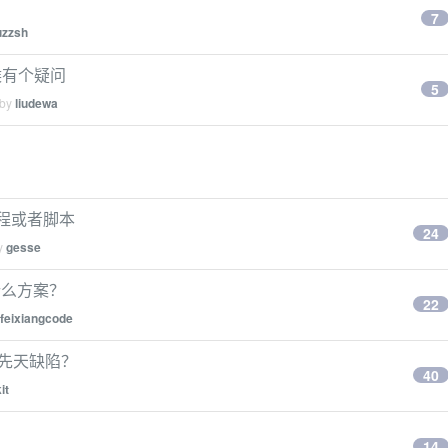
7
uzzsh
候有个疑问
5
 by
liudewa
新教程或者脚本
24
by
gesse
什么方案？
22
feixiangcode
有先天缺陷？
40
kit
14