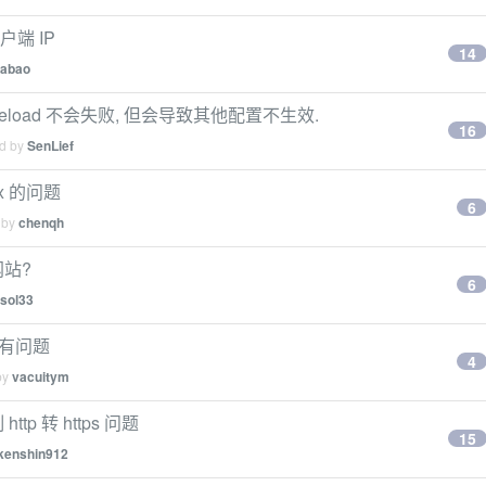
户端 IP
14
abao
reload 不会失败, 但会导致其他配置不生效.
16
ed by
SenLief
nx 的问题
6
 by
chenqh
网站?
6
sol33
一直有问题
4
by
vacuitym
tp 转 https 问题
15
kenshin912