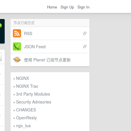
Home
Sign Up
Sign In
节点订阅方式
RSS
JSON Feed
使用 Planet 订阅节点更新
NGINX
›
NGINX Trac
›
3rd Party Modules
›
Security Advisories
›
CHANGES
›
OpenResty
›
ngx_lua
›