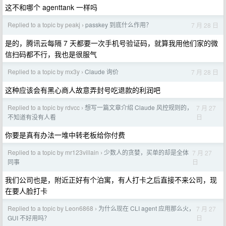
这不和哪个 agenttank 一样吗
Replied to a topic by peakj
passkey 到底什么作用？
7 月 28 日
›
是的，腾讯云每隔 7 天都要一次手机号验证码，就算我用他们家的微
信扫码都不行，我也是很服气
Replied to a topic by mx3y
Claude 询价
7 月 28 日
›
这种应该会有黑心商人故意弄封号吃退款的利润吧
Replied to a topic by rdvcc
想写一篇文章介绍 Claude 风控规则的，
7 月 27
›
日
不知道有没有人看
你要是真有办法一堆中转老板给你付费
Replied to a topic by mr123villain
少数人的贪婪，买单的却是全体
7 月 27
›
日
同事
我们公司也是，附近正好有个泊寓，有人打卡之后直接不来公司，现
在要人脸打卡
Replied to a topic by Leon6868
为什么现在 CLI agent 应用那么火，
7 月 27
›
日
GUI 不好用吗？