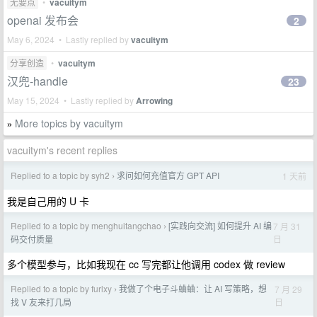
无要点
•
vacuitym
openai 发布会
2
May 6, 2024 • Lastly replied by
vacuitym
分享创造
•
vacuitym
汉兜-handle
23
May 15, 2024 • Lastly replied by
Arrowing
More topics by vacuitym
»
vacuitym's recent replies
Replied to a topic by syh2
求问如何充值官方 GPT API
1 天前
›
我是自己用的 U 卡
Replied to a topic by menghuitangchao
[实践向交流] 如何提升 AI 编
7 月 31
›
日
码交付质量
多个模型参与，比如我现在 cc 写完都让他调用 codex 做 review
Replied to a topic by furlxy
我做了个电子斗蛐蛐：让 AI 写策略，想
7 月 29
›
日
找 V 友来打几局