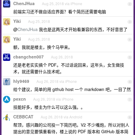
ChenJHua
Aug 25, 2018 via iPhone
2
前端实习还不做自适应界面？看个简历还需要电脑
Yiki
Aug 25, 2018
3
@
ChenJHua
我也是这两天才开始看兼容的东西，不好意思了
Yiki
Aug 25, 2018
4
额，我就是楼主，换个马甲来。
cbangchen007
Aug 26, 2018
5
还是老老实实搞个 PDF。不过话说回来，这年头，女生做技
术，就还需要什么技术呢。
hly9469
Aug 26, 2018 via iPhone
6
给个建议，简单的用 github host 一个 markdown 吧，一目了然
pexcn
Aug 26, 2018 via iPhone
7
技能好多，楼主为什么可以这么强。。
CEBBCAT
Aug 26, 2018 via Android
8
帮顶，感兴趣的公司投一下简历吧。V2 不少嘴炮，所以对别人
提出的意见要慎重看待，楼上说的 PDF 版本和 GitHub 版本简