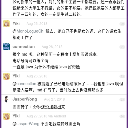
公司新来的一批人，对门的那个主管一个都没要。还一直跟我们
说新来的大学生不靠谱，女的更不能要。她还说她要的人都是工
作了三四年的，女的一定要生过二孩的。
Yiki
Aug 26, 2018
20
@
MonoLogueChi
我去，她自己不也是女的迈，这样的话女生
都别工作了
connection
Aug 26, 2018
21
换个 md 呗。这种简历一定程度上增加阅读成本。
电话号码可以编个码
一直是 java 为什么不继续 java 好奇脸
Yiki
Aug 26, 2018
22
@
connection
被提醒了已经电话给擦掉了……我也想 java 啊但
是没人要啊，md 在写了，当时放上去也没想那么多
JasperWong
Aug 27, 2018
23
圈圈转了 1 分钟还没加载出来
Yiki
Aug 27, 2018 via Android
24
@
JasperWong
不会吧我没转过圆圈啊