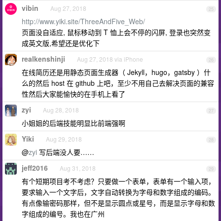
vibin
Aug 27, 2018
25
http://www.yiki.site/ThreeAndFive_Web/
页面没自适应, 鼠标移动到 T 恤上会不停的闪屏, 登录也突然变
成英文版,希望还是优化下
realkenshinji
Aug 27, 2018 via iPhone
26
在线简历还是用静态页面生成器（ Jekyll，hugo，gatsby ）什
么的然后 host 在 github 上吧，至少不用自己去解决页面的兼容
性然后大家能愉快的在手机上看了
zyi
Aug 28, 2018
27
小姐姐的后端技能明显比前端强啊
Yiki
Aug 29, 2018
28
@
zyi
写后端没人要……
jeff2016
Aug 31, 2018
29
有个短期项目考不考虑？只要做一个表单，表单有一个输入项，
要求输入一个文字后，文字自动转换为字母和数字组成的编码。
有点像输密码那样，但不是显示圆点或星号，而是显示字母和数
字组成的编号。我也在广州