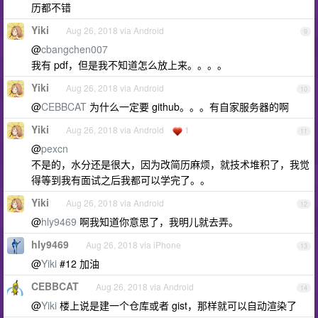
历都不错
Yiki
Aug 26, 2018 via Android
9
@
cbangchen007
我有 pdf，但是我不知道怎么放上来。。。。
Yiki
Aug 26, 2018 via Android
10
@
CEBBCAT
为什么一定要 github。。。有自家服务器的啊
Yiki
Aug 26, 2018 via Android
1
11
@
pexcn
不是的，水分还是很大，因为改简历麻烦，就技术堆积了，我觉
得等到我有面试之后我都可以学完了。。
Yiki
Aug 26, 2018 via Android
12
@
hly9469
啊我知道你意思了，我明儿就去弄。
hly9469
Aug 26, 2018 via iPhone
13
@
Yiki
#12 加油
CEBBCAT
Aug 26, 2018 via Android
14
@
Yiki
楼上说是建一个仓库或者 gist，那样就可以自动渲染了