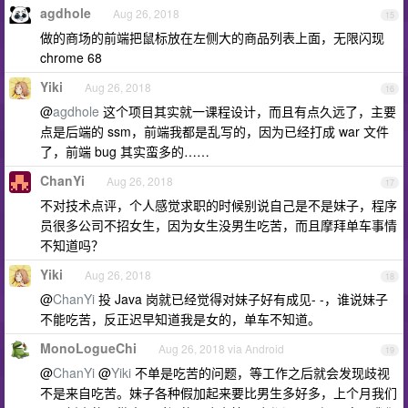
agdhole
Aug 26, 2018
15
做的商场的前端把鼠标放在左侧大的商品列表上面，无限闪现
chrome 68
Yiki
Aug 26, 2018
16
@
agdhole
这个项目其实就一课程设计，而且有点久远了，主要
点是后端的 ssm，前端我都是乱写的，因为已经打成 war 文件
了，前端 bug 其实蛮多的……
ChanYi
Aug 26, 2018
17
不对技术点评，个人感觉求职的时候别说自己是不是妹子，程序
员很多公司不招女生，因为女生没男生吃苦，而且摩拜单车事情
不知道吗？
Yiki
Aug 26, 2018
18
@
ChanYi
投 Java 岗就已经觉得对妹子好有成见- -，谁说妹子
不能吃苦，反正迟早知道我是女的，单车不知道。
MonoLogueChi
Aug 26, 2018 via Android
19
@
ChanYi
@
Yiki
不单是吃苦的问题，等工作之后就会发现歧视
不是来自吃苦。妹子各种假加起来要比男生多好多，上个月我们