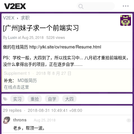
V2EX
求职
›
[广州]妹子求一个前端实习
By
Luxin
at Aug 25, 2018 · 5226 views
做的在线简历 http://yiki.site/cv/resume/Resume.html
PS：学校一般，大四到了，所以找实习中... 八月初才重拾前端相关，
没什么拿得出手的项目，正在逐步自学……
Supplement 1 · 2018 年 8 月 27 日
补充：
MD版简历
在线点击这里
实习
重拾
自学
大四
29 replies
•
2018-08-31 10:49:41 +08:00
throns
Aug 25, 2018
1
老乡，帮顶一波。