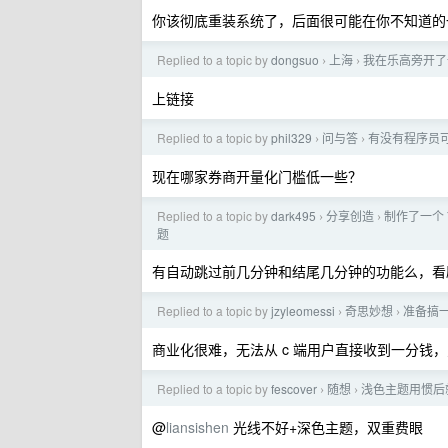
你该彻底重装系统了，后面很可能在你不知道的
Replied to a topic by
dongsuo
上海
我在乐高旁开了
›
›
上链接
Replied to a topic by
phil329
问与答
有没有程序员
›
›
现在哪家券商开量化门槛低一些？
Replied to a topic by
dark495
分享创造
制作了一个 
›
›
题
有自动跳过前几分钟和结尾几分钟的功能么，看
Replied to a topic by
jzyleomessi
奇思妙想
准备搞一
›
›
商业化很难，无法从 c 端用户直接收到一分钱
Replied to a topic by
fescover
随想
浅色主题用惯后
›
›
@
liansishen
光线不好+深色主题，双重费眼