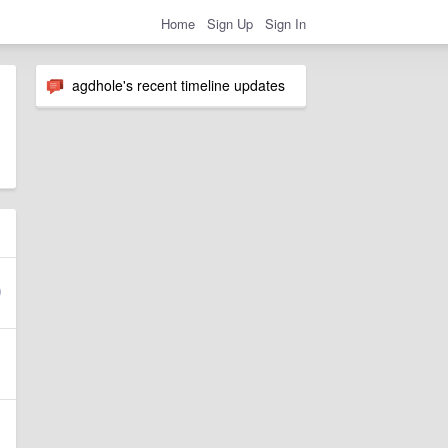
Home
Sign Up
Sign In
agdhole's recent timeline updates