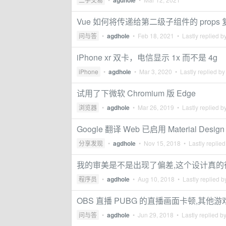
agdhole
Vue 如何将传递给第二级子组件的 prop
问与答
•
agdhole
•
Feb 18, 2021
• Lastly replied b
iPhone xr 双卡，电信显示 1x 而不是 4g
iPhone
•
agdhole
•
Mar 3, 2020
• Lastly replied b
试用了下微软 Chromium 版 Edge
浏览器
•
agdhole
•
Mar 26, 2019
• Lastly replied b
Google 翻译 Web 已启用 Material Design
分享发现
•
agdhole
•
Nov 15, 2018
• Lastly replie
我的审美是不是出现了偏差,这个设计真的
程序员
•
agdhole
•
Aug 10, 2018
• Lastly replied 
OBS 直播 PUBG 的直播画面卡顿,其他
问与答
•
agdhole
•
Jun 29, 2018
• Lastly replied b