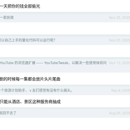
一天把你的钱全部偷光
一家民宿
Nov 25, 202
可以自己上手的量化代码可以运行呢？
Nov 25, 202
YouTube 的浏览器扩展 —— YouTubeTweak，以解决一些使用体验问
Nov 12, 202
剧的时候每一集都会放片头片尾曲
个旅游计划助手， v 友们感觉有没有什么搞头。
Sep 9, 202
，只能从酒店、景区这种服务商抽成
就回不去了
Aug 26, 202