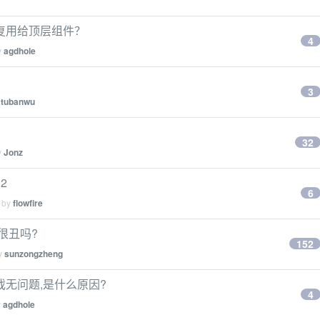
s 复用给顶层组件？
4
y
agdhole
3
y
tubanwu
32
y
Jonz
 2
6
d by
flowfire
很丑吗?
152
by
sunzongzheng
游戏无问题,是什么原因?
4
y
agdhole