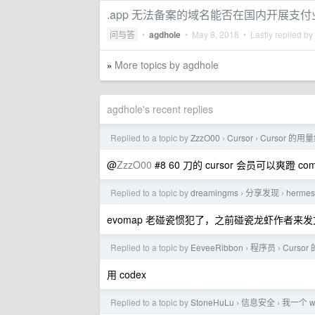
.app 无法备案的域名能否在国内开展支付
问与答
•
agdhole
•
May 8, 2018
• Lastly replied by
More topics by agdhole
»
agdhole's recent replies
Replied to a topic by
ZzzO00
Cursor
Cursor 
›
›
@
ZzzO00
#8 60 刀的 cursor 会员可以爽蹬 comp
Replied to a topic by
dreamingms
分享发现
herme
›
›
evomap 老碰瓷惯犯了，之前碰瓷龙虾作者
Replied to a topic by
EeveeRibbon
程序员
Curso
›
›
用 codex
Replied to a topic by
StoneHuLu
信息安全
我一个 w
›
›