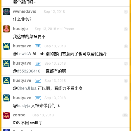
哪个部门呀~
wwhisdavid
Sep 12, 2018
4
什么业务？
hustyjc
Sep 13, 2018 via iPhone
5
我这样的菜🐔要不
hustyave
Sep 13, 2018
OP
6
@
LewisW
AI.Lab,别的部门有意向了也可以帮忙推荐
hustyave
Sep 13, 2018
OP
7
@
d553296416
一直都有的啊
hustyave
Sep 13, 2018
OP
8
@
ChenJHua
可以啊，看能力不看出身
hustyave
Sep 13, 2018
OP
9
@
hustyjc
大神来带我们飞
zorroc
Sep 13, 2018
10
iOS 不用 swift ？