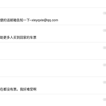
1
便的话邮箱告知一下
~xieyqxie@qq.com
1
助更多人买到回家的车票
2
2
2
在都没有票。我好难受啊
2