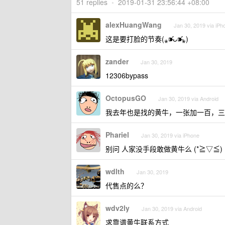
51 replies
•
2019-01-31 23:56:44 +08:00
alexHuangWang
Jan 30, 2019 via iPh
这是要打脸的节奏(⁎⁍̴̛ᴗ⁍̴̛⁎)
zander
Jan 30, 2019
12306bypass
OctopusGO
Jan 30, 2019 via Android
我去年也是找的黄牛，一张加一百，三
Phariel
Jan 30, 2019 via iPhone
别问 人家没手段敢做黄牛么 (*≧▽≦)
wdlth
Jan 30, 2019
代售点的么？
wdv2ly
Jan 30, 2019 via Android
求靠谱黄牛联系方式