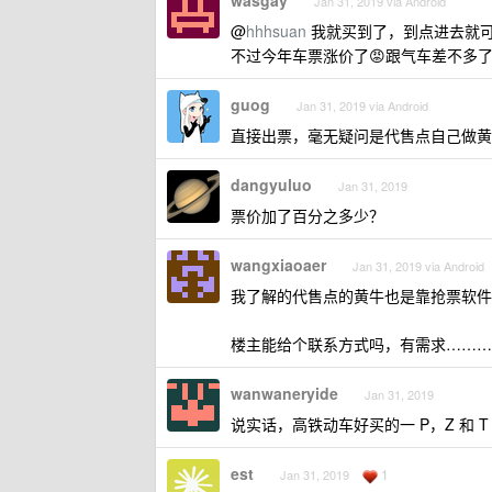
wasgay
Jan 31, 2019 via Android
@
hhhsuan
我就买到了，到点进去就可以
不过今年车票涨价了😡跟气车差不多
guog
Jan 31, 2019 via Android
直接出票，毫无疑问是代售点自己做黄
dangyuluo
Jan 31, 2019
票价加了百分之多少？
wangxiaoaer
Jan 31, 2019 via Android
我了解的代售点的黄牛也是靠抢票软件
楼主能给个联系方式吗，有需求………
wanwaneryide
Jan 31, 2019
说实话，高铁动车好买的一 P，Z 和 T
est
1
Jan 31, 2019