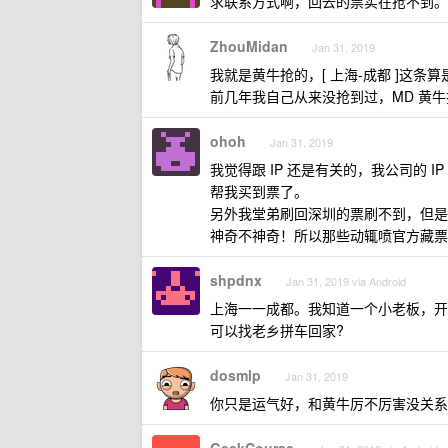
求联系方式啊，回去的票实在抢不到。
ZhouMidan
Jan 31, 2019
我就是黄牛抢的，[ 上海-成都 ]这条
前几年我自己从来没抢到过，MD 黄
ohoh
Jan 31, 2019
我觉得跟 IP 还是有关的，我公司的 
帮我买到票了。
另外我堂弟刷回深圳的票刷不到，但是
神奇不神奇！所以那些动辄喷官方藏票
shpdnx
Jan 31, 2019 via Android
上海一一成都。我知道一个小老板，开
可以找老乡拼车回家?
dosmlp
Jan 31, 2019
你只是运气好，和黄牛厉不厉害没关系