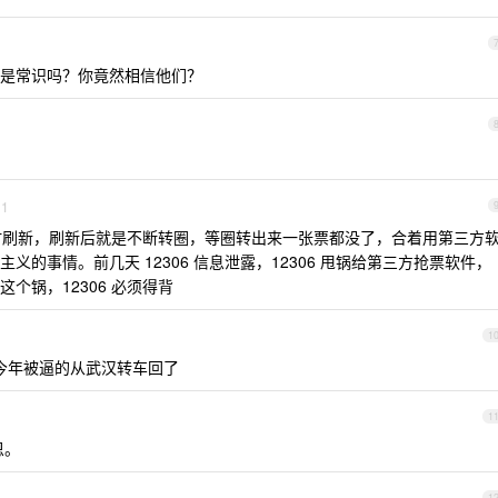
是常识吗？你竟然相信他们？
1
准时刷新，刷新后就是不断转圈，等圈转出来一张票都没了，合着用第三方
的事情。前几天 12306 信息泄露，12306 甩锅给第三方抢票软件，
个锅，12306 必须得背
1
，今年被逼的从武汉转车回了
1
恩。
1