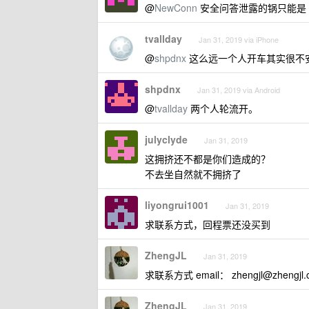
@
NewConn
安全问答泄露的锅只能是 1
tvallday
Jan 31, 2019 via iPhone
@
shpdnx
这么远一个人开车其实很不
shpdnx
Jan 31, 2019 via Android
@
tvallday
两个人轮流开。
julyclyde
Jan 31, 2019
这拥挤还不都是你们造成的？
不去坐自然就不拥挤了
liyongrui1001
Jan 31, 2019
求联系方式，回程票还没买到
ZhengJL
Jan 31, 2019
求联系方式 email：
zhengjl@zhengjl
ZhengJL
Jan 31, 2019