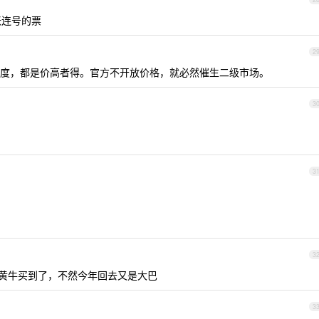
张连号的票
2
度，都是价高者得。官方不开放价格，就必然催生二级市场。
3
3
3
找黄牛买到了，不然今年回去又是大巴
3