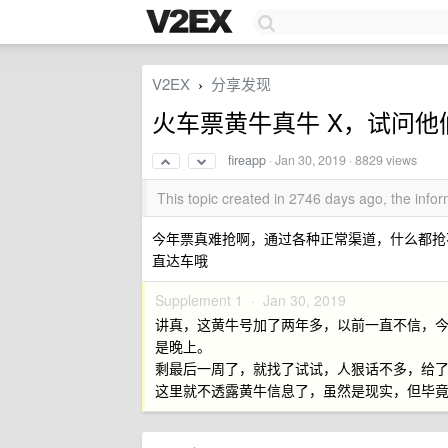
V2EX
分享发现
›
火车票黄牛真牛 X，试问
fireapp
·
Jan 30, 2019
· 8829 views
This topic created in 2746 days ago, the inf
今年票真难抢啊，通过各种正常渠道，什么都抢
直达车哦
Supplement 1 ·
Jan 30, 2019
讲真，这黄牛号加了两年多，以前一直不信，今
是晚上。
剩最后一周了，就找了试试，人狠话不多，给
这里就不透露黄牛信息了，虽然是现实，但毕