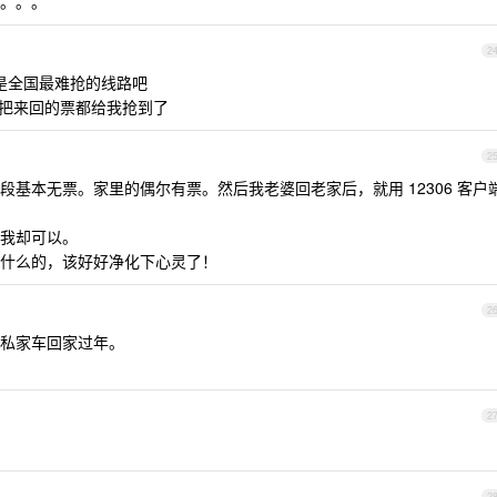
。。。
2
算是全国最难抢的线路吧
牛把来回的票都给我抢到了
2
IP 段基本无票。家里的偶尔有票。然后我老婆回老家后，就用 12306 客户
我却可以。
什么的，该好好净化下心灵了！
2
私家车回家过年。
2
2