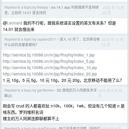
Replied to a topic by fireapp
ios 14.1 app 列表搜索不支持拼
2020 年 10 月
›
22 日
音，之前的 14.01 是支持的
@
Leonard
我的不行呢，跟我系统语言设置的英文有关系？但是
14.01 就会搜出来
Replied to a topic by captain2011
进入 10 月了，北京移动有
2020 年 10 月
›
16 日
什么好的流量套餐吗？
http://service.bj.10086.cn/m/jsp/fhxyhq/index_1.jsp
http://service.bj.10086.cn/m/jsp/fhxyhq/index_5.jsp
http://service.bj.10086.cn/m/jsp/fhxyhq/index_10.jsp
http://service.bj.10086.cn/m/jsp/fhxyhq/index_20.jsp
1 元 10g，5 元 5g，10 元 10g，20 元 20g，北京移动不能用了么？
Replied to a topic by gantleman
3D 游戏的万人同屏技术详
2020 年 8 月 30
›
日
解(2)
刚会写 crud 的人都喜欢扯 n10k，100k，1wk，但没有几个知道 n 是
啥东西。罗列堆积名词
楼主的万人同屏连群聊都算不上
Replied to a topic by plusDiscuss
独立开发者交流群（扶持互
2020 年 8 月
›