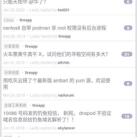
只能天佑中 @华了？
6
Jan 22, 2020 • Lastly replied by
hst001
Linux
•
fireapp
centos8 自带 podman 非 root 权限没有后台进程
9
Sep 29, 2019 • Lastly replied by
fireapp
分享发现
•
fireapp
火车票黄牛真牛 X，试问他们的寻租空间有多大？
51
Jan 31, 2019 • Lastly replied by
alfchin
分享创造
•
fireapp
用吃灰云搭了个最新版 ambari 的 yum 源，欢迎使
8
用
Mar 24, 2018 • Lastly replied by
natforum
全球工单系统
•
fireapp
10086 号码发的钓鱼短信， 新网， dnspod 不验证
18
域名信息就给钓鱼域名解析了！！
Jan 16, 2018 • Lastly replied by
skylancer