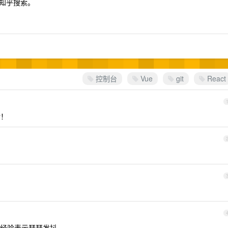
知乎搜索。
控制台
Vue
git
React
谢！
经验表示瑟瑟发抖