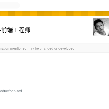
--前端工程师
ormation mentioned may be changed or developed.
roduct/cdn-scd