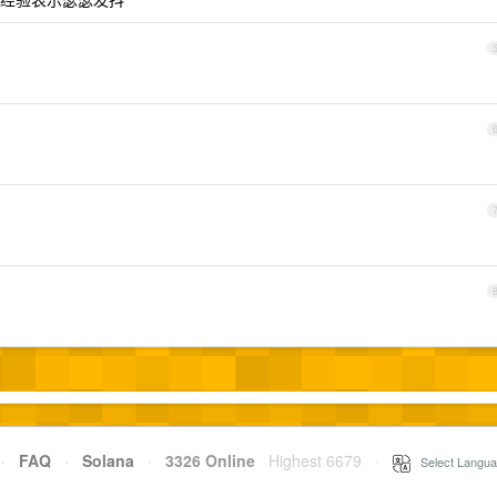
·
FAQ
·
Solana
·
3326 Online
Highest 6679
·
Select Langua