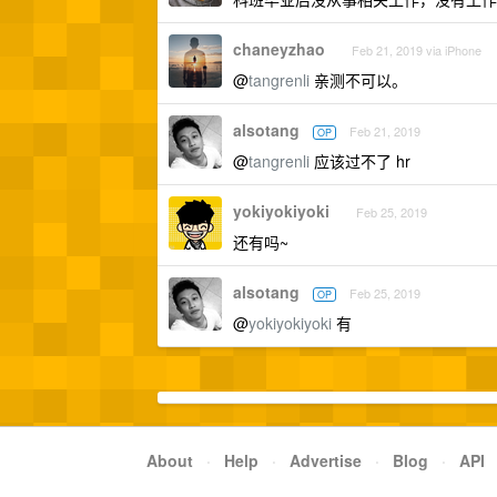
chaneyzhao
Feb 21, 2019 via iPhone
@
tangrenli
亲测不可以。
alsotang
Feb 21, 2019
OP
@
tangrenli
应该过不了 hr
yokiyokiyoki
Feb 25, 2019
还有吗~
alsotang
Feb 25, 2019
OP
@
yokiyokiyoki
有
About
·
Help
·
Advertise
·
Blog
·
API