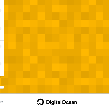
5
6
7
8
ge