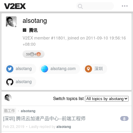
alsotang
🏢
腾讯
V2EX member #11801, joined on 2011-09-10 19:56:16
+08:00
59
4
alsotang
alsotang.com
深圳
alsotang
Switch topics list
酷工作
•
alsotang
[深圳] 腾讯云加速产品中心--前端工程师
8
Feb 23, 2019 • Lastly replied by
alsotang