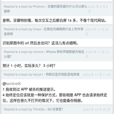
Replied to a topic by Phishion
豆瓣的服务器为什么可以那么
2025 年 4 月 8
›
日
慢啊
是啊，豆瓣特别慢，每次交互之后都白屏 1s 多，不像个现代网站。
Replied to a topic by Dreax
在微信内编辑图片会上传并审
2023 年 11 月 28
›
日
查原图
识别原图中的 url 然后去访问？这活儿有点细啊。
Replied to a topic by nonone
iPhone 新机传输数据为啥这
2023 年 11 月 13
›
日
么慢？
预计 1 小时，实际多久？ 3 小时？
Replied to a topic by haoyh1
特斯拉蓝牙钥匙是啥原理
2023 年 11 月 11 日
›
@
sentinelK
1 我收到过 APP 被杀的推送提示。
4 始终定位应该就是一种保护方式，那些相册 APP 也会请求始终定
位，这样在很久不打开的情况下，它也能备份相册。
Replied to a topic by ThinkStu
5G 在哪里？
2023 年 10 月 22 日
›