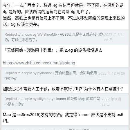
今年十一去广西南宁，联通 4g 有信号但就是上不了网，在深圳的话
4g 是好的。应该所谓的运营商在清除 4g 用户了。
当然，高铁上也是有信号上不了网，不过从移动网络的原理上来说的
话，5g 应该会更差。
Replied to a topic by WeiShenMe
AC86U 凡是有无线连接问题
2023 年 8 月
›
25 日
的，可以进来看看了。
『无线网络 - 漫游阻止列表』，把 2.4g 的设备都填进去
https://www.zhihu.com/column/alsotang
Replied to a topic by pythonee
开启磁盘加密，会影响使用
2022 年 12 月 26
›
日
性能吗？
加密过程不需要人工干预，放着不就行了吗？为什么有人在意这个？
Replied to a topic by sillydaddy
immer 库处理 Map 的接口是
2022 年 8 月
›
28 日
不是有问题？
Map 是 es6(es2015)才有的东西。我觉得 immer 应该是不支持 es5
吧。