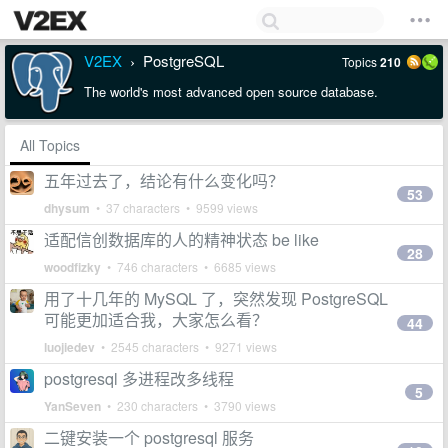
V2EX
PostgreSQL
Topics
210
›
The world's most advanced open source database.
All Topics
五年过去了，结论有什么变化吗？
53
dhysum
• 37 characters • 9599 views
适配信创数据库的人的精神状态 be like
28
woodfizky
• 746 characters • 6685 views
用了十几年的 MySQL 了，突然发现 PostgreSQL
可能更加适合我，大家怎么看？
44
luojiedev
• 2545 characters • 9271 views
postgresql 多进程改多线程
5
YanSeven
• 230 characters • 3790 views
二键安装一个 postgresql 服务