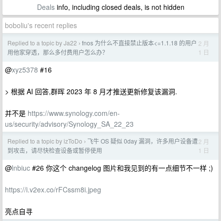
Deals
info, including closed deals, is not hidden
boboliu's recent replies
Replied to a topic by Ja22
fnos 为什么不直接禁止版本<=1.1.18 的用户
2 月
›
1 日
用他家穿透，那么多付费用户怎么办？
@
xyz5378
#16
> 根据 AI 回答,群晖 2023 年 8 月才推送更新修复该漏洞.
并不是
https://www.synology.com/en-
us/security/advisory/Synology_SA_22_23
Replied to a topic by izToDo
飞牛 OS 疑似 0day 漏洞，许多用户设备遭
2 月
›
1 日
到攻击，请尽快检查设备或暂停使用
@
lnbiuc
#26 你这个 changelog 图片和我见到的有一点细节不一样 ;)
https://i.v2ex.co/rFCssm8i.jpeg
亮点自寻