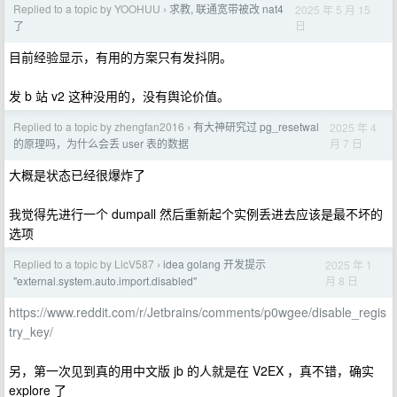
Replied to a topic by YOOHUU
求教, 联通宽带被改 nat4
2025 年 5 月 15
›
日
了
目前经验显示，有用的方案只有发抖阴。
发 b 站 v2 这种没用的，没有舆论价值。
Replied to a topic by zhengfan2016
有大神研究过 pg_resetwal
2025 年 4
›
月 7 日
的原理吗，为什么会丢 user 表的数据
大概是状态已经很爆炸了
我觉得先进行一个 dumpall 然后重新起个实例丢进去应该是最不坏的
选项
Replied to a topic by LicV587
idea golang 开发提示
2025 年 1
›
月 8 日
"external.system.auto.import.disabled"
https://www.reddit.com/r/Jetbrains/comments/p0wgee/disable_regis
try_key/
另，第一次见到真的用中文版 jb 的人就是在 V2EX ，真不错，确实
explore 了