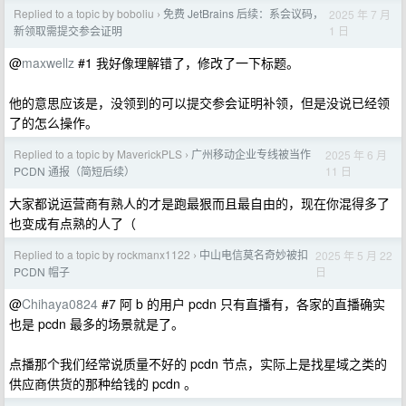
Replied to a topic by boboliu
免费 JetBrains 后续：系会议码，
2025 年 7 月
›
1 日
新领取需提交参会证明
@
maxwellz
#1 我好像理解错了，修改了一下标题。
他的意思应该是，没领到的可以提交参会证明补领，但是没说已经领
了的怎么操作。
Replied to a topic by MaverickPLS
广州移动企业专线被当作
2025 年 6 月
›
11 日
PCDN 通报（简短后续）
大家都说运营商有熟人的才是跑最狠而且最自由的，现在你混得多了
也变成有点熟的人了（
Replied to a topic by rockmanx1122
中山电信莫名奇妙被扣
2025 年 5 月 22
›
日
PCDN 帽子
@
Chihaya0824
#7 阿 b 的用户 pcdn 只有直播有，各家的直播确实
也是 pcdn 最多的场景就是了。
点播那个我们经常说质量不好的 pcdn 节点，实际上是找星域之类的
供应商供货的那种给钱的 pcdn 。