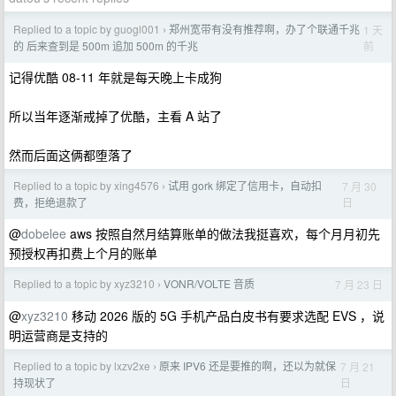
Replied to a topic by guogl001
郑州宽带有没有推荐啊，办了个联通千兆
1 天
›
前
的 后来查到是 500m 追加 500m 的千兆
记得优酷 08-11 年就是每天晚上卡成狗
所以当年逐渐戒掉了优酷，主看 A 站了
然而后面这俩都堕落了
Replied to a topic by xing4576
试用 gork 绑定了信用卡，自动扣
7 月 30
›
日
费，拒绝退款了
@
dobelee
aws 按照自然月结算账单的做法我挺喜欢，每个月月初先
预授权再扣费上个月的账单
Replied to a topic by xyz3210
VONR/VOLTE 音质
7 月 23 日
›
@
xyz3210
移动 2026 版的 5G 手机产品白皮书有要求选配 EVS ，说
明运营商是支持的
Replied to a topic by lxzv2xe
原来 IPV6 还是要推的啊，还以为就保
7 月 21
›
日
持现状了