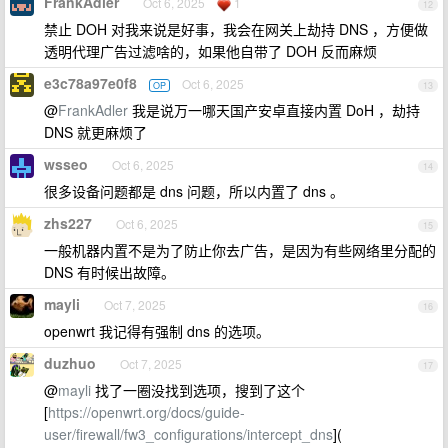
FrankAdler
Oct 6, 2025
1
12
禁止 DOH 对我来说是好事，我会在网关上劫持 DNS ，方便做
透明代理广告过滤啥的，如果他自带了 DOH 反而麻烦
e3c78a97e0f8
Oct 6, 2025
OP
13
@
FrankAdler
我是说万一哪天国产安卓直接内置 DoH ，劫持
DNS 就更麻烦了
wsseo
Oct 6, 2025
14
很多设备问题都是 dns 问题，所以内置了 dns 。
zhs227
Oct 6, 2025
15
一般机器内置不是为了防止你去广告，是因为有些网络里分配的
DNS 有时候出故障。
mayli
Oct 7, 2025
16
openwrt 我记得有强制 dns 的选项。
duzhuo
Oct 7, 2025
17
@
mayli
找了一圈没找到选项，搜到了这个
[
https://openwrt.org/docs/guide-
user/firewall/fw3_configurations/intercept_dns
](