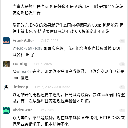
当事人是熊厂程序员 但是好像不是 v 站用户 可能是那个 v 站站
友别处也发广告
反正改完 DNS 的效果就是什么国内视频网站 360p 勉强能看 再
往上就卡死 坚持苹果信仰死活不改天天投诉宽带不正常
FrankAdler
Oct 7, 2025
49
@
e3c78a97e0f8
那确实麻烦，我可能会考虑直接屏蔽掉 DOH
域名和 IP 了
xuanbg
Oct 7, 2025
50
@
wheat0r
确实，如果你不把用户当傻逼，那你会发现自己就是
tmd 傻逼
littlecap
Oct 7, 2025 via iPhone
51
以前酷开的电视还要牛逼呢，扫局域网设备，尝试 ssh 弱口令登
录，有一次从群晖日志发现拉黑设备才知道。
sbdzuwnr
Oct 7, 2025
52
双向奔赴。不只是设备，现在越来越多 APP 都用 HTTP DNS 来
保障业务请求了，根本劫持不来