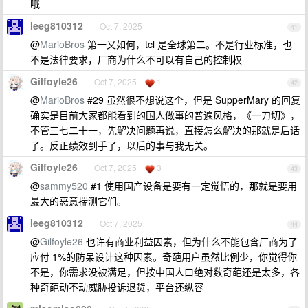
哦
leeg810312
Oct 7, 2025
41
@
MarioBros
第一又如何，tcl 是全球第二。不是行业标准，也
不是法律要求，厂商为什么不可以有自己的控制权
Gilfoyle26
Oct 7, 2025
1
42
@
MarioBros
#29 虽然很不想说这个，但是 SupperMary 的回复
确实是目前大家都能看到的国人做事的普遍风格，《一刀切》，
不管三七二十一，先解决问题再说，直接怎么解决的那就是后话
了。反正绩效到手了，以后的事与我无关。
Gilfoyle26
Oct 7, 2025
3
43
@
sammy520
#1 使用国产设备是要有一定觉悟的，那就是要用
最大的恶意揣测它们。
leeg810312
Oct 7, 2025
44
@
Gilfoyle26
也许有商业利益因素，但为什么不能包含厂商为了
应付 1%的防呆设计这种因素。奇葩用户虽然比例少，你觉得你
不是，你需求没被满足，但按中国人口绝对数奇葩还是太多，各
种奇葩动不动威胁投诉退货，平台还纵容