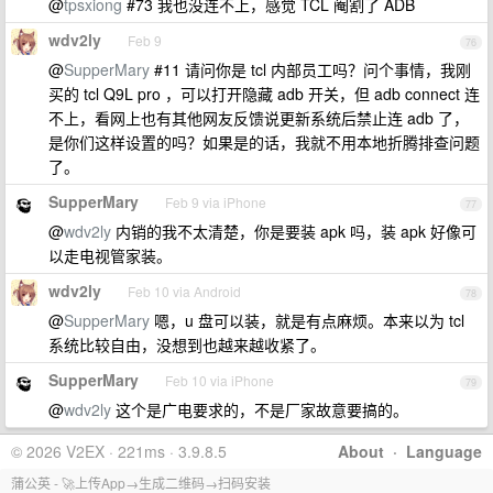
@
tpsxiong
#73 我也没连不上，感觉 TCL 阉割了 ADB
wdv2ly
Feb 9
76
@
SupperMary
#11 请问你是 tcl 内部员工吗？问个事情，我刚
买的 tcl Q9L pro ，可以打开隐藏 adb 开关，但 adb connect 连
不上，看网上也有其他网友反馈说更新系统后禁止连 adb 了，
是你们这样设置的吗？如果是的话，我就不用本地折腾排查问题
了。
SupperMary
Feb 9 via iPhone
77
@
wdv2ly
内销的我不太清楚，你是要装 apk 吗，装 apk 好像可
以走电视管家装。
wdv2ly
Feb 10 via Android
78
@
SupperMary
嗯，u 盘可以装，就是有点麻烦。本来以为 tcl
系统比较自由，没想到也越来越收紧了。
SupperMary
Feb 10 via iPhone
79
@
wdv2ly
这个是广电要求的，不是厂家故意要搞的。
© 2026 V2EX · 221ms · 3.9.8.5
About
·
Language
蒲公英 - 🚀上传App→生成二维码→扫码安装