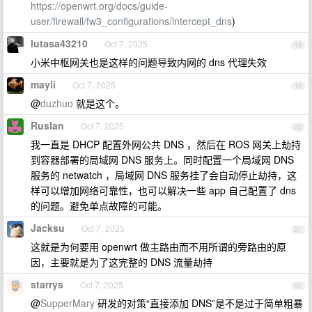
https://openwrt.org/docs/guide-
user/firewall/fw3_configurations/intercept_dns
)
lutasa43210
Oct 7, 2025
18
小米中枢网关也是这样的问题导致内网的 dns 代理失效
mayli
Oct 7, 2025
19
@
duzhuo
就是这个。
Ruslan
Oct 7, 2025
20
我一直是 DHCP 配置外网公共 DNS ，然后在 ROS 网关上劫持
到容器部署的局域网 DNS 服务上。同时配置一个局域网 DNS
服务的 netwatch ，局域网 DNS 服务挂了会自动停止劫持，这
样可以增加网络可靠性，也可以解决一些 app 自己配置了 dns
的问题。避免单点故障的可能。
Jacksu
Oct 7, 2025
21
这就是为何要用 openwrt 做主路由而不用所谓的旁路由的原
因，主要就是为了这完整的 DNS 流量劫持
starrys
Oct 7, 2025
22
@
SupperMary
研发的对策“直接添加 DNS”是不是过于简单粗暴