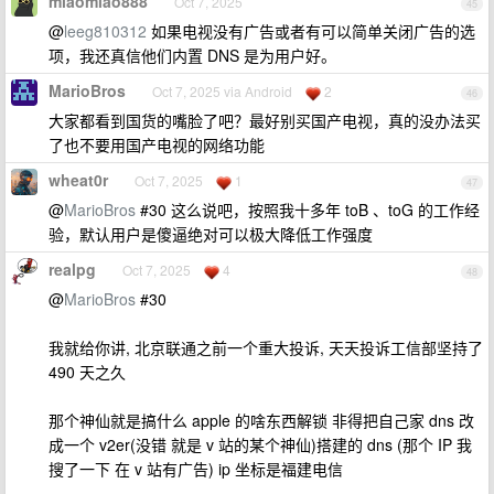
miaomiao888
Oct 7, 2025
45
@
leeg810312
如果电视没有广告或者有可以简单关闭广告的选
项，我还真信他们内置 DNS 是为用户好。
MarioBros
Oct 7, 2025 via Android
2
46
大家都看到国货的嘴脸了吧？最好别买国产电视，真的没办法买
了也不要用国产电视的网络功能
wheat0r
Oct 7, 2025
1
47
@
MarioBros
#30 这么说吧，按照我十多年 toB 、toG 的工作经
验，默认用户是傻逼绝对可以极大降低工作强度
realpg
Oct 7, 2025
4
48
@
MarioBros
#30
我就给你讲, 北京联通之前一个重大投诉, 天天投诉工信部坚持了
490 天之久
那个神仙就是搞什么 apple 的啥东西解锁 非得把自己家 dns 改
成一个 v2er(没错 就是 v 站的某个神仙)搭建的 dns (那个 IP 我
搜了一下 在 v 站有广告) ip 坐标是福建电信