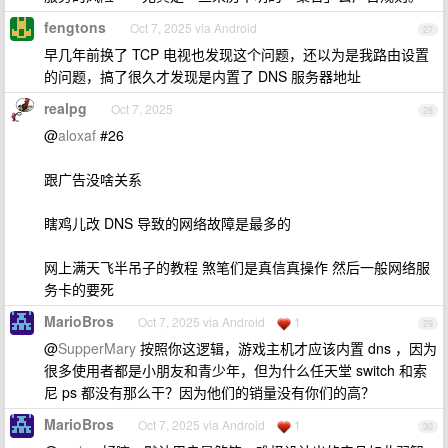
fengtons
Oct 7, 2025 via Android
27
早几年前换了 TCP 电视也发现这个问题，还以为是我路由设置
的问题，搞了很久才发现是内置了 DNS 服务器地址
realpg
Oct 7, 2025
28
@
aloxaf
#26
跟广告没啥关系
瞎鸡儿改 DNS 导致的网络故障是最多的
网上满天飞半吊子的教程 煞笔们是真信真操作 然后一般网络服
务卡的要死
MarioBros
Oct 7, 2025 via Android
1
29
@
SupperMary
按照你这逻辑，游戏主机才应该内置 dns ，因为
很多使用者都是小朋友和青少年，但为什么任天堂 switch 和索
尼 ps 都没有那么干？因为他们的销量没有你们的高？
MarioBros
Oct 7, 2025 via Android
1
30