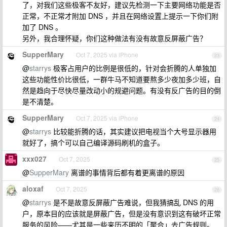
了，对我们这些极客不友好，建议先检测一下主要网络功能是否
正常，不正常才附加 DNS ，并且在网络设置上提示一下你们附
加了 DNS 。
另外，我合理怀疑，你们这种做法有没有故意反屏蔽广告？
SupperMary
Oct 7, 2025 via iPhone
23
@
starrys
极客占用户的比例是很低的，针对会折腾的人单独加
这些功能性价比很低，一群牛马不知道要熬多少夜加多少班，自
然是趋向于尽快尽量改动小的规避问题。有没有反广告的目的倒
是不清楚。
SupperMary
Oct 7, 2025 via iPhone
24
@
starrys
比较能折腾的话，其实建议把电视当个大号显示器用
就好了，搞个可以自己编译源码刷机的盒子。
xxx027
Oct 7, 2025
25
@
SupperMary
离谱的事情背后都有着更离谱的原因
aloxaf
Oct 7, 2025
26
@
starrys
是不是故意反屏蔽广告难说，但我猜搞乱 DNS 的用
户，原本目的应该就是屏蔽广告，但是没有意识到这有破坏正常
服务的风险——尤其是一些来历不明的「聚合」去广告规则。