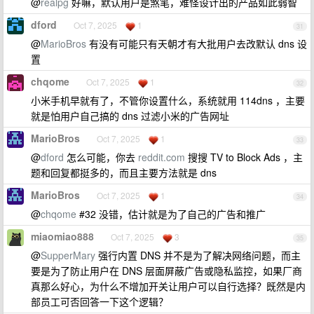
@
realpg
好嘛，默认用户是煞笔，难怪设计出的产品如此弱智
dford
Oct 7, 2025
1
31
@
MarioBros
有没有可能只有天朝才有大批用户去改默认 dns 设
置
chqome
Oct 7, 2025
1
32
小米手机早就有了，不管你设置什么，系统就用 114dns ，主要
就是怕用户自己搞的 dns 过滤小米的广告网址
MarioBros
Oct 7, 2025
1
33
@
dford
怎么可能，你去
reddit.com
搜搜 TV to Block Ads ，主
题和回复都挺多的，而且主要方法就是 dns
MarioBros
Oct 7, 2025
1
34
@
chqome
#32 没错，估计就是为了自己的广告和推广
miaomiao888
Oct 7, 2025
3
35
@
SupperMary
强行内置 DNS 并不是为了解决网络问题，而主
要是为了防止用户在 DNS 层面屏蔽广告或隐私监控，如果厂商
真那么好心，为什么不增加开关让用户可以自行选择？既然是内
部员工可否回答一下这个逻辑？