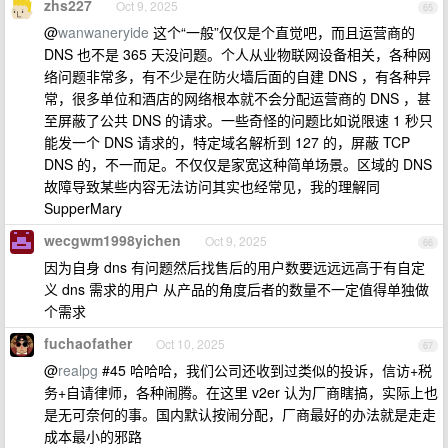
zhs227
Oct 9, 2025
65
@
wanwaneryide
这个“一般”仅仅是个直觉吧，而且运营商的
DNS 也不是 365 天没问题。个人从业物联网设备相关，各种网
络问题非常多，有不少是在防火墙后面的自建 DNS ，有各种异
常，很多单位和酒店的网络根本就不会分配运营商的 DNS ，甚
至屏蔽了公共 DNS 的请求。一些奇怪的问题比如说限速 1 秒只
能发一个 DNS 请求的，特定域名解析到 127 的，屏蔽 TCP
DNS 的，不一而足。不仅仅是家宽这种简单场景。区域的 DNS
故障导致某些内容无法访问其实也经常见，我的理解同
SupperMary
wecgwm1998yichen
Oct 9, 2025
66
因为自身 dns 有问题然后找售后的用户数要远远远高于有自定
义 dns 需求的用户 从产品的角度后者的数量不一定值得单独做
个需求
fuchaofather
Oct 10, 2025
67
@
realpg
#45 哈哈哈，我们公司还收到过类似的投诉，信访+税
务+自请律师，各种闹腾。在这里 v2er 认为厂商瞎搞，实际上也
是无可奈何的事。国内默认按闹分配，厂商最好的办法就是走走
成本最小的邪路