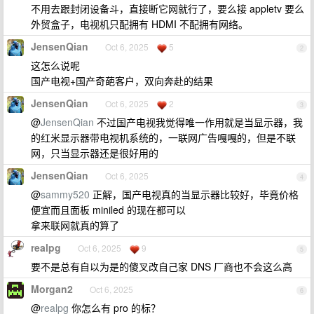
不用去跟封闭设备斗，直接断它网就行了，要么接 appletv 要么
外贸盒子，电视机只配拥有 HDMI 不配拥有网络。
JensenQian
Oct 6, 2025
5
2
这怎么说呢
国产电视+国产奇葩客户，双向奔赴的结果
JensenQian
Oct 6, 2025
2
3
@
JensenQian
不过国产电视我觉得唯一作用就是当显示器，我
的红米显示器带电视机系统的，一联网广告嘎嘎的，但是不联
网，只当显示器还是很好用的
JensenQian
Oct 6, 2025
4
@
sammy520
正解，国产电视真的当显示器比较好，毕竟价格
便宜而且面板 miniled 的现在都可以
拿来联网就真的算了
realpg
Oct 6, 2025
9
5
要不是总有自以为是的傻叉改自己家 DNS 厂商也不会这么高
Morgan2
Oct 6, 2025
6
@
realpg
你怎么有 pro 的标？