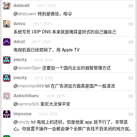
dddedd
Oct 7, 2025
53
@
sbdzuwnr
特别是微信，呕😤
datou
Oct 7, 2025
54
系统写死 UDP DNS 本来就是掩耳盗铃式的自己骗自己
ddczl
Oct 7, 2025
55
电视机我已经禁网了，用 Apple TV
zmcity
Oct 8, 2025
56
@
JensenQian
还要加一个国内企业的弱智管理方式
zmcity
Oct 8, 2025
57
@
miaomiao888
tcl 在广告添加方面真是国产一股清流
Aokichiharu
Oct 8, 2025
58
@
sammy520
索尼大法保平安
imyoona
Oct 8, 2025
59
@
zmcity
tcl 电视上的还好。但是他家 app 就不行了，非常恶
心。你放置不操作一会都会弹个全屏广告找不到关闭的地方就。