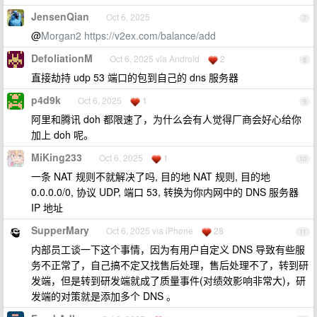
JensenQian
Oct 6, 2025
7
@
Morgan2
https://v2ex.com/balance/add
DefoliationM
Oct 6, 2025 via Android
2
8
直接劫持 udp 53 端口的包到自己的 dns 服务器
p4d9k
Oct 6, 2025
1
9
阿里和腾讯 doh 都限速了，为什么会有人觉得厂商会好心给你
加上 doh 呢。
MiKing233
Oct 6, 2025
1
10
一条 NAT 规则不就解决了吗, 目的地 NAT 规则, 目的地
0.0.0.0/0, 协议 UDP, 端口 53, 转换为你内网中的 DNS 服务器
IP 地址
SupperMary
Oct 6, 2025 via iPhone
28
11
内部员工谈一下这个事情，因为有用户自定义 DNS 导致有些服
务不正常了，自己搞不定又找售后处理，售后处理不了，转到研
发端，但是转到研发端就成了质量事件(对绩效影响非常大)，研
发端的对策就是添加多个 DNS 。