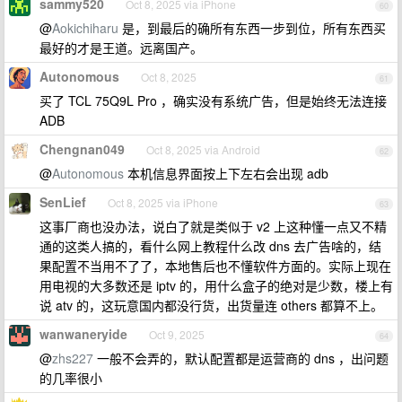
sammy520
Oct 8, 2025 via iPhone
60
@
Aokichiharu
是，到最后的确所有东西一步到位，所有东西买
最好的才是王道。远离国产。
Autonomous
Oct 8, 2025
61
买了 TCL 75Q9L Pro ，确实没有系统广告，但是始终无法连接
ADB
Chengnan049
Oct 8, 2025 via Android
62
@
Autonomous
本机信息界面按上下左右会出现 adb
SenLief
Oct 8, 2025 via iPhone
63
这事厂商也没办法，说白了就是类似于 v2 上这种懂一点又不精
通的这类人搞的，看什么网上教程什么改 dns 去广告啥的，结
果配置不当用不了了，本地售后也不懂软件方面的。实际上现在
用电视的大多数还是 iptv 的，用什么盒子的绝对是少数，楼上有
说 atv 的，这玩意国内都没行货，出货量连 others 都算不上。
wanwaneryide
Oct 9, 2025
64
@
zhs227
一般不会弄的，默认配置都是运营商的 dns ，出问题
的几率很小