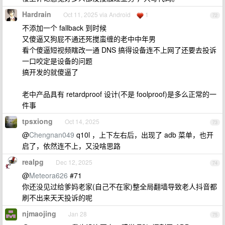
Hardrain
Oct 11, 2025 via Android
1
72
不添加一个 fallback 到时候
又傻逼又狗屁不通还死搅蛮缠的老中中年男
看个傻逼短视频瞎改一通 DNS 搞得设备连不上网了还要去投诉
一口咬定是设备的问题
搞开发的就傻逼了
老中产品具有 retardproof 设计(不是 foolproof)是多么正常的一
件事
tpsxiong
Oct 14, 2025
73
@
Chengnan049
q10l ，上下左右后，出现了 adb 菜单，也开
启了，依然连不上，又没啥思路
realpg
Dec 12, 2025
74
@
Meteora626
#71
你还没见过给爹妈老家(自己不在家)整全局翻墙导致老人抖音都
刷不出来天天投诉的呢
njmaojing
Jan 28
75