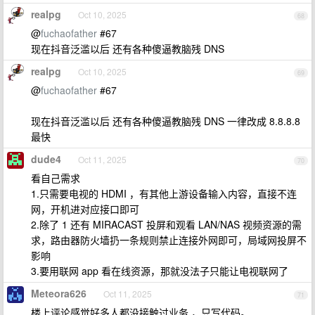
realpg
Oct 10, 2025
68
@
fuchaofather
#67
现在抖音泛滥以后 还有各种傻逼教脑残 DNS
realpg
Oct 10, 2025
69
@
fuchaofather
#67
现在抖音泛滥以后 还有各种傻逼教脑残 DNS 一律改成 8.8.8.8
最快
dude4
Oct 11, 2025
70
看自己需求
1.只需要电视的 HDMI ，有其他上游设备输入内容，直接不连
网，开机进对应接口即可
2.除了 1 还有 MIRACAST 投屏和观看 LAN/NAS 视频资源的需
求，路由器防火墙扔一条规则禁止连接外网即可，局域网投屏不
影响
3.要用联网 app 看在线资源，那就没法子只能让电视联网了
Meteora626
Oct 11, 2025
71
楼上评论感觉好多人都没接触过业务 ，只写代码。