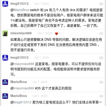
leeg810312
Oct 7, 2025
36
@
MarioBros
switch 和 ps 有几个人有改 dns 的需求？电视是家
电，想折腾家电的根本不是目标用户，按家电用户群体来说可能
1%都没有。我是家电厂商也不会考虑这种人的需求。家电还要
折腾，自己折腾坏了自己又恢复不了，谁是睿智，一目了然。
miaomiao888
Oct 7, 2025
2
37
如果真心只是想要解决 DNS 导致的问题，解决逻辑应该是在用
户自行设定或宽带下发的 DNS 无法使用后再使用内置 DNS ，
而不是强行并发。
leeg810312
Oct 7, 2025
38
@
miaomiao888
这是家电，按家电要求，可以不提供任何与说
明书提到的功能无关的配置，电视能按说明书要求提供服务即
可。
MarioBros
Oct 7, 2025
39
@
miaomiao888
#35 这个才是真正的原因
MarioBros
Oct 7, 2025
40
@
leeg810312
那为啥三星电视没这么干？他们全球占有率第一