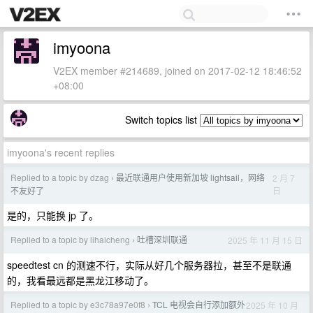
imyoona
V2EX member #214689, joined on 2017-02-12 18:46:52
+08:00
Switch topics list
imyoona's recent replies
Replied to a topic by dzag
最近联通用户使用新加坡 lightsail，网络
2 月 7
›
日
不友好了
是的，只能换 jp 了。
Replied to a topic by lihaicheng
吐槽深圳联通
2025 年 11 月 15 日
›
speedtest cn 的测速不行，实际从好几个服务器拉，甚至不是联通
的，我看最远都是黑龙江移动了。
Replied to a topic by e3c78a97e0f8
TCL 电视会自行添加额外
2025 年 10 月
›