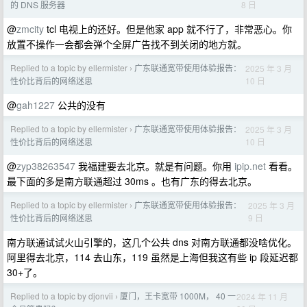
8 日
的 DNS 服务器
@
zmcity
tcl 电视上的还好。但是他家 app 就不行了，非常恶心。你
放置不操作一会都会弹个全屏广告找不到关闭的地方就。
Replied to a topic by ellermister
广东联通宽带使用体验报告：
2025 年 3 月
›
10 日
性价比背后的网络迷思
@
gah1227
公共的没有
Replied to a topic by ellermister
广东联通宽带使用体验报告：
2025 年 3 月
›
10 日
性价比背后的网络迷思
@
zyp38263547
我福建要去北京。就是有问题。你用
ipip.net
看看。
最下面的多是南方联通超过 30ms 。也有广东的得去北京。
Replied to a topic by ellermister
广东联通宽带使用体验报告：
2025 年 3 月
›
9 日
性价比背后的网络迷思
南方联通试试火山引擎的，这几个公共 dns 对南方联通都没啥优化。
阿里得去北京，114 去山东，119 虽然是上海但我这有些 ip 段延迟都
30+了。
Replied to a topic by djonvii
厦门，王卡宽带 1000M， 40 一
2024 年 11 月
›