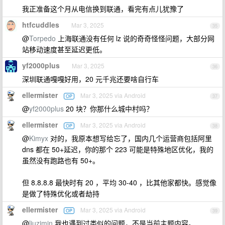
我正准备这个月从电信换到联通，看完有点儿犹豫了
htfcuddles
Mar 3, 2025
35
@
Torpedo
上海联通没有任何 lz 说的奇奇怪怪问题，大部分网
站移动速度甚至延迟更低。
yf2000plus
Mar 3, 2025
36
深圳联通嘎嘎好用，20 元千兆还要啥自行车
ellermister
Mar 3, 2025 via Android
OP
37
@
yf2000plus
20 块？你那什么城中村吗？
ellermister
Mar 3, 2025 via Android
OP
38
@
Kimyx
对的，我原本想写给忘了，国内几个运营商包括阿里
dns 都在 50+延迟，你的那个 223 可能是特殊地区优化，我的
虽然没有跑路也有 50+。
但 8.8.8.8 最快时有 20 ，平均 30-40 ，比其他家都快。感觉像
是做了特殊优化或者劫持
ellermister
Mar 3, 2025 via Android
OP
39
@
liuzimin
我也遇到过类似的问题，不是当前主题内容。