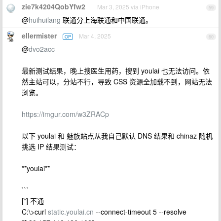
zie7k4204QobYfw2
Mar 3, 2025 via iPhone
59
@
huihuilang
联通分上海联通和中国联通。
ellermister
Mar 4, 2025
OP
60
@
dvo2acc
最新测试结果，晚上搜医生用药，搜到 youlai 也无法访问。依
然主站可以，分站不行，导致 CSS 资源全加载不到，网站无法
浏览。
https://imgur.com/w3ZRACp
以下 youlai 和 魅族站点从我自己默认 DNS 结果和 chinaz 随机
挑选 IP 结果测试：
**youlai**
```
[*] 不通
C:\>curl
static.youlai.cn
--connect-timeout 5 --resolve