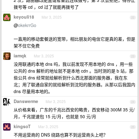
2 次，路由器改配置或者重启连续拨号，第 3 次会拒绝，得停止
拨号等 cd ，cd 过了就能再拨号了
keyouli18
Mar 3, 2025
22
@
okekrrGo
一直用的移动套餐送的宽带，相比朋友的电信它是真的差，但是
架不住它免费
iamqk
Mar 3, 2025
23
没用联通的本地 dns 吗，我以前发现不用本地的 dns ，用一些
公共的 dns 解析的地址就不是本地 cdn 。当时测的是 b 站，那
些公共 dns 经常就给解析到什么西北那面的服务器，我在东
北；用了联通自家的就给解析到沈阳的服务器。从那以后我国内
dns 尽量用本地的。
Danswerme
Mar 3, 2025
24
从价格来看，广东的千兆比西安的略贵，西安移动 300M 35 元/
月，千兆提速包 15 元/月，也就是 50 元/月
kingsoT
Mar 3, 2025
25
不用运营商的 DNS 绕路也算不到运营商头上吧？