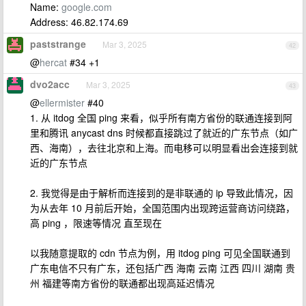
Name:
google.com
Address: 46.82.174.69
paststrange
Mar 3, 2025
42
@
hercat
#34 +1
dvo2acc
Mar 3, 2025
43
@
ellermister
#40
1. 从 itdog 全国 ping 来看，似乎所有南方省份的联通连接到阿
里和腾讯 anycast dns 时候都直接跳过了就近的广东节点（如广
西、海南），去往北京和上海。而电移可以明显看出会连接到就
近的广东节点
2. 我觉得是由于解析而连接到的是非联通的 ip 导致此情况，因
为从去年 10 月前后开始，全国范围内出现跨运营商访问绕路，
高 ping ，限速等情况 直至现在
以我随意提取的 cdn 节点为例，用 itdog ping 可见全国联通到
广东电信不只有广东，还包括广西 海南 云南 江西 四川 湖南 贵
州 福建等南方省份的联通都出现高延迟情况