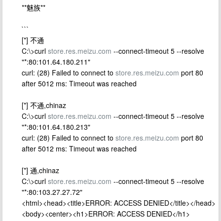
**魅族**
```
[*] 不通
C:\>curl
store.res.meizu.com
--connect-timeout 5 --resolve
"*:80:101.64.180.211"
curl: (28) Failed to connect to
store.res.meizu.com
port 80
after 5012 ms: Timeout was reached
[*] 不通,chinaz
C:\>curl
store.res.meizu.com
--connect-timeout 5 --resolve
"*:80:101.64.180.213"
curl: (28) Failed to connect to
store.res.meizu.com
port 80
after 5012 ms: Timeout was reached
[*] 通,chinaz
C:\>curl
store.res.meizu.com
--connect-timeout 5 --resolve
"*:80:103.27.27.72"
<html><head><title>ERROR: ACCESS DENIED</title></head>
<body><center><h1>ERROR: ACCESS DENIED</h1>