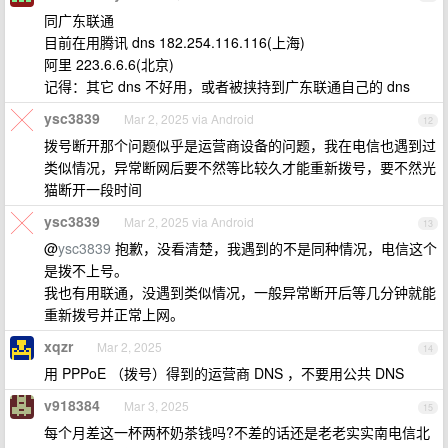
同广东联通
目前在用腾讯 dns 182.254.116.116(上海)
阿里 223.6.6.6(北京)
记得：其它 dns 不好用，或者被挟持到广东联通自己的 dns
ysc3839
Mar 2, 2025 via Android
12
拨号断开那个问题似乎是运营商设备的问题，我在电信也遇到过
类似情况，异常断网后要不然等比较久才能重新拨号，要不然光
猫断开一段时间
ysc3839
Mar 2, 2025 via Android
13
@
ysc3839
抱歉，没看清楚，我遇到的不是同种情况，电信这个
是拨不上号。
我也有用联通，没遇到类似情况，一般异常断开后等几分钟就能
重新拨号并正常上网。
xqzr
Mar 2, 2025
14
用 PPPoE （拨号）得到的运营商 DNS ，不要用公共 DNS
v918384
Mar 3, 2025
15
每个月差这一杯两杯奶茶钱吗?不差的话还是老老实实南电信北