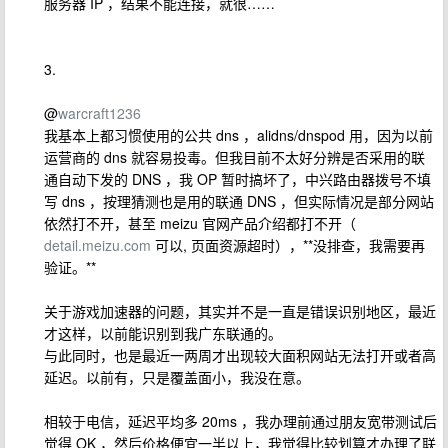
服务器 IP ，结果不能连接，就很……
3.
@
warcraft1236
我基本上都习惯使用的公共 dns ，alidns/dnspod 用，因为以前
运营商的 dns 就容易投毒。但我目前不太好分辨是否采用的联
通自动下发的 DNS ，我 OP 暂时搞坏了，中兴路由器拨号不填
写 dns ，按理猜测也是用的联通 DNS ，但实际情况是部分网站
依然打不开，甚至 meizu 官网产品介绍都打不开（
detail.meizu.com
可以, 页面资源超时），**没排查，我需要再
验证。**
关于游戏加速器的问题，其实并不是一直是错误识别地区，最近
才这样，以前能识别到我广东联通的。
与此同时，也是最近一两周才出现较大面积网站无法打开或者高
延迟。以前有，只是覆盖面小，我没在意。
相较于电信，延迟平均多 20ms ，我办理前通过朋友宽带测试后
觉得 OK ，然后价格便宜一半以上，我觉得比较划算才办理了联