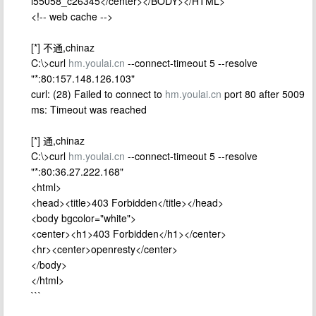
i55058_c26345</center></BODY></HTML>
<!-- web cache -->
[*] 不通,chinaz
C:\>curl
hm.youlai.cn
--connect-timeout 5 --resolve
"*:80:157.148.126.103"
curl: (28) Failed to connect to
hm.youlai.cn
port 80 after 5009
ms: Timeout was reached
[*] 通,chinaz
C:\>curl
hm.youlai.cn
--connect-timeout 5 --resolve
"*:80:36.27.222.168"
<html>
<head><title>403 Forbidden</title></head>
<body bgcolor="white">
<center><h1>403 Forbidden</h1></center>
<hr><center>openresty</center>
</body>
</html>
```