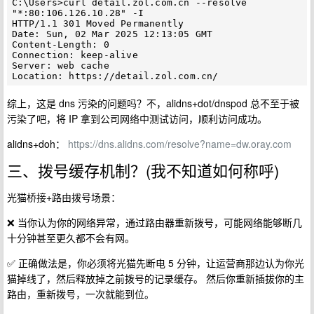
C:\Users>curl detail.zol.com.cn --resolve 
"*:80:106.126.10.28" -I

HTTP/1.1 301 Moved Permanently

Date: Sun, 02 Mar 2025 12:13:05 GMT

Content-Length: 0

Connection: keep-alive

Server: web cache

综上，这是 dns 污染的问题吗？不，alidns+dot/dnspod 总不至于被
污染了吧，将 IP 拿到公司网络中测试访问，顺利访问成功。
alidns+doh：
https://dns.alidns.com/resolve?name=dw.oray.com
三、拨号缓存机制？(我不知道如何称呼)
光猫桥接+路由拨号场景：
❌ 当你认为你的网络异常，通过路由器重新拨号，可能网络能够断几
十分钟甚至更久都不会有网。
✅ 正确做法是，你必须将光猫先断电 5 分钟，让运营商那边认为你光
猫掉线了，然后释放掉之前拨号的记录缓存。 然后你重新插拔你的主
路由，重新拨号，一次就能到位。