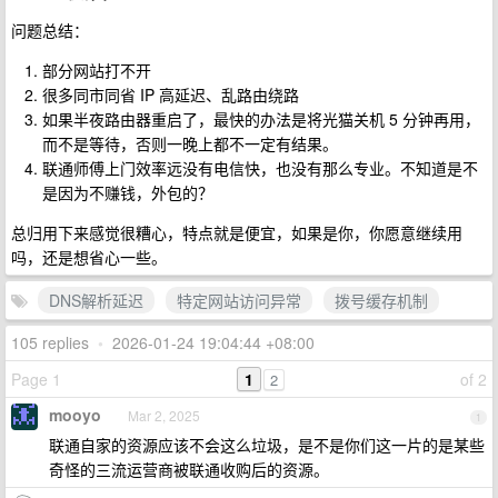
问题总结：
部分网站打不开
很多同市同省 IP 高延迟、乱路由绕路
如果半夜路由器重启了，最快的办法是将光猫关机 5 分钟再用，
而不是等待，否则一晚上都不一定有结果。
联通师傅上门效率远没有电信快，也没有那么专业。不知道是不
是因为不赚钱，外包的？
总归用下来感觉很糟心，特点就是便宜，如果是你，你愿意继续用
吗，还是想省心一些。
DNS解析延迟
特定网站访问异常
拨号缓存机制
105 replies
•
2026-01-24 19:04:44 +08:00
Page 1
1
of 2
2
mooyo
Mar 2, 2025
1
联通自家的资源应该不会这么垃圾，是不是你们这一片的是某些
奇怪的三流运营商被联通收购后的资源。