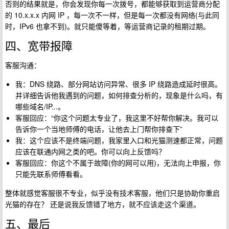
否则的结果就是，你会发现你每一次拨号，都能够获取到运营商分配
的 10.x.x.x 内网 IP ，每一次不一样，但是每一次都没有网络(与此同
时，IPv6 也拿不到)。就只能傻等着，等运营商记录的租期过期。
四、宽带报障
客服沟通：
我：DNS 绕路、部分网站访问异常、很多 IP 绕路造成延时很高。
并详细告诉他我遇到的问题，如何排查分析的，现象是什么吗，有
哪些域名/IP...。
客服回应：“你这个问题太专业了，我这里不好帮你解决。我可以
告诉你一个当地师傅的电话，让他去上门帮你排查下”
我：这个应该不是终端问题，我家里入口和光猫测速都正常，问题
应该在联通内网之类的吧。你可以向上反馈吗？
客服回应：你这个不属于故障(你的网可以用)，无法向上申报，你
只能先联系师傅看看。
整体就感觉客服很不专业，似乎没有技术客服，他们只是协助你重启
光猫的存在？ 还是说我反馈错了地方，就不应该走这个渠道。
五、最后