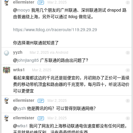
ellermister
Mar 2, 2025
OP
2
@
mooyo
我用几个朋友的广州联通、深圳联通测试 dnspod 路
由普遍绕上海，另外可以通过 itdog 做佐证。
https://www.itdog.cn/traceroute/119.29.29.29
你选择潮州联通就知道了
yyzh
Mar 2, 2025 via Android
3
@
johnjiang85
广东联通的路由出问题了?
wtks1
Mar 2, 2025
4
看起来魔都这边的千兆还是挺便宜的，月初刚办了正价可一直续
费的移动带机顶盒和路由器的千兆宽带，每月四十，听说活动价
可以更便宜
ellermister
Mar 2, 2025
OP
5
@
yyzh
他是腾讯的吗？可以管得到联通网络？
ellermister
Mar 2, 2025
OP
6
@
wtks1
我问了网友的上海移动联通电信速度都没有任何问题，
无非就是价格区别，没有奇奇怪怪的东西。