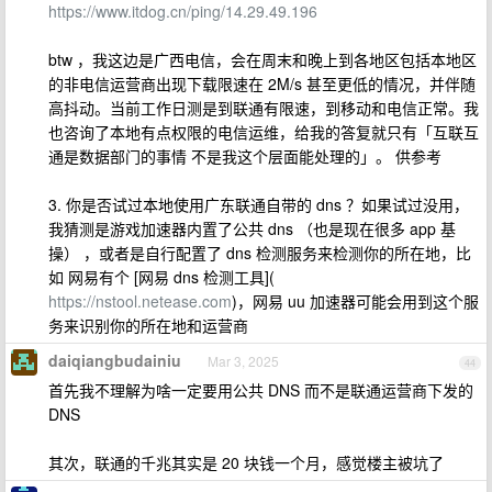
https://www.itdog.cn/ping/14.29.49.196
btw ，我这边是广西电信，会在周末和晚上到各地区包括本地区
的非电信运营商出现下载限速在 2M/s 甚至更低的情况，并伴随
高抖动。当前工作日测是到联通有限速，到移动和电信正常。我
也咨询了本地有点权限的电信运维，给我的答复就只有「互联互
通是数据部门的事情 不是我这个层面能处理的」。 供参考
3. 你是否试过本地使用广东联通自带的 dns ？如果试过没用，
我猜测是游戏加速器内置了公共 dns （也是现在很多 app 基
操） ，或者是自行配置了 dns 检测服务来检测你的所在地，比
如 网易有个 [网易 dns 检测工具](
https://nstool.netease.com
)，网易 uu 加速器可能会用到这个服
务来识别你的所在地和运营商
daiqiangbudainiu
Mar 3, 2025
44
首先我不理解为啥一定要用公共 DNS 而不是联通运营商下发的
DNS
其次，联通的千兆其实是 20 块钱一个月，感觉楼主被坑了