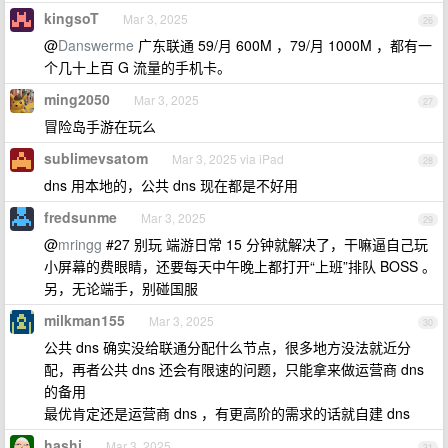
kingsoT
Mar 3, 2025
26
@
Danswerme
广东联通 59/月 600M ，79/月 1000M ，都有一
个几十上百 G 流量的手机卡。
ming2050
Mar 3, 2025
27
冒险岛手游在玩么
sublimevsatom
Mar 3, 2025 via iPad
28
dns 用本地的，公共 dns 现在都是不好用
fredsunme
Mar 3, 2025
29
@
mringg
#27 别玩 端游日常 15 分钟就解决了，干嘛逼自己玩
小屏幕的费眼睛，还要每天中午晚上都打开“上班”排队 BOSS 。
另，无论端手，别碰国服
milkman155
Mar 3, 2025
30
公共 dns 确实没给联通分配什么节点，很多地方没法就近分
配，再者公共 dns 还会有限速的问题，只能拿来做运营商 dns
的备用
最优肯定还是运营商 dns ，有更高阶的需求的话就自建 dns
hashi
Mar 3, 2025
31