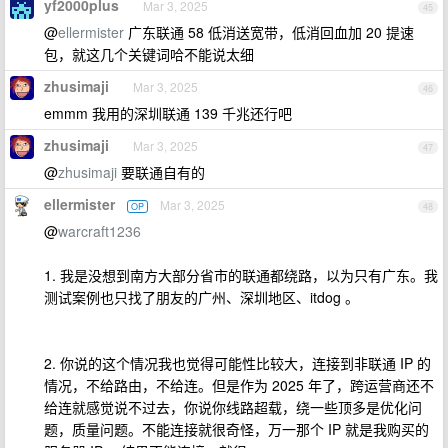
yf2000plus
Mar 3, 2025
45
@
ellermister
广东联通 58 低消送宽带，低消回血加 20 提速
包，就这几个关键词哈不能说太细
zhusimaji
Mar 3, 2025
46
emmm 我用的深圳联通 139 千兆还行吧
zhusimaji
Mar 3, 2025
47
@
zhusimaji
要联通自有的
ellermister
Mar 3, 2025
OP
48
@
warcraft1236
1. 我是没想到南方大部分省市的联通都绕路，以为只有广东。我
测试案例也只找了朋友的广州、深圳地区、itdog 。
2. 你说的这个情况我也觉得可能性比较大，连接到非联通 IP 的
情况，不给路由，不给连。但是作为 2025 年了，跨运营商还不
给连就感觉说不过去，你说你线路超载，绕一些顶多是优化问
题，质量问题。不能连接就很奇怪，万一那个 IP 就是我购买的