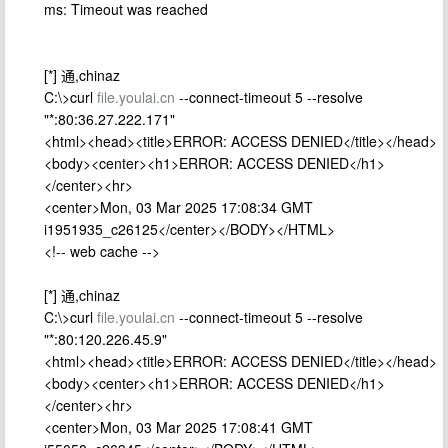
ms: Timeout was reached
[*] 通,chinaz
C:\>curl
file.youlai.cn
--connect-timeout 5 --resolve
"*:80:36.27.222.171"
<html><head><title>ERROR: ACCESS DENIED</title></head>
<body><center><h1>ERROR: ACCESS DENIED</h1>
</center><hr>
<center>Mon, 03 Mar 2025 17:08:34 GMT
i1951935_c26125</center></BODY></HTML>
<!-- web cache -->
[*] 通,chinaz
C:\>curl
file.youlai.cn
--connect-timeout 5 --resolve
"*:80:120.226.45.9"
<html><head><title>ERROR: ACCESS DENIED</title></head>
<body><center><h1>ERROR: ACCESS DENIED</h1>
</center><hr>
<center>Mon, 03 Mar 2025 17:08:41 GMT