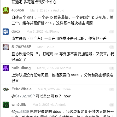
联通吧,多花这点钱买个省心.
465456
Mar 3, 2025 via Android
16
自建三个 dns ，一个是 ip 优先最快，一个是国外 ip 走机场，第
三个，缓存并预解析 dns ，这样基本解决楼主问题
docx
Mar 3, 2025 via iPhone
17
南方联通（非广东）一直在用感觉还是可以的，便宜但不差
S179276SP
Mar 3, 2025
18
签协议送公网 IP ，打吃鸡 cs 等外服不需要加速器，又便宜，我
很满足了
huihuilang
Mar 3, 2025 via Android
19
上海联通没有任何问题，包括家宽的 9929 ，分流和路由都很准
很直
EchoWhale
Mar 3, 2025 via iPhone
20
@
S179276SP
可以拿公网 ip ？ how
wm5d8b
Mar 3, 2025 via Android
21
@
ysc3839
电信好像是防 ddos ，我这边限定 5 分钟内只能拨号