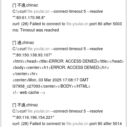
[*] 不通,chinaz
C:\>curl
file.youlai.cn
--connect-timeout 5 --resolve
"*:80:61.170.98.8"
curl: (28) Failed to connect to
file.youlai.cn
port 80 after 5003
ms: Timeout was reached
[*] 通,chinaz
C:\>curl
file.youlai.cn
--connect-timeout 5 --resolve
"*:80:150.138.93.107"
<html><head><title>ERROR: ACCESS DENIED</title></head>
<body><center><h1>ERROR: ACCESS DENIED</h1>
</center><hr>
<center>Mon, 03 Mar 2025 17:08:17 GMT
i37958_c27093</center></BODY></HTML>
<!-- web cache -->
[*] 不通,chinaz
C:\>curl
file.youlai.cn
--connect-timeout 5 --resolve
"*:80:116.196.154.221"
curl: (28) Failed to connect to
file.youlai.cn
port 80 after 5014