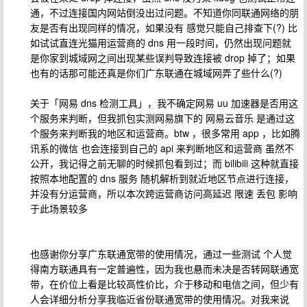
通，不过连接国内网站倒没出过问题。不知道你同联通网络的朋
友是否有出现同样的情况，如果没有 感觉只能自己排查下(?) 比
如试试直连光猫用运营商的 dns 用一段时间，仍然出现问题就
是你家到城域网之间出现某些误判导致连接被 drop 掉了；如果
也有的话那可能还真是你们广东联通在城域网弄了些什么(?)
关于「网易 dns 检测工具」，我不确定网易 uu 加速器是否用这
个服务来判断，但我抓包实测网易旗下的 网易云音乐 是通过这
个服务来判断我的地区和运营商。btw ，很多常用 app ，比如腾
讯系的微信 也会连接到自己的 api 来判断地区和运营商 虽然不
公开，我记得之前无聊的时候抓包看到过；而 bilibili 这种就直接
按照本地配置的 dns 服务 随机解析到就近地区节点进行连接，
并没有分运营商，所以本次跨运营商访问高延迟 限速 丢包 影响
于此场景较多
也感谢你分享广东联通宽带的使用情况，通过一些测试 个人觉
得南方联通具有一定普遍性，因为我也悬而未决是否转网联通宽
带，在价位上看是比较高性价比，介于移动和电信之间，但少有
人会详细分析分享我临近省份联通宽带的使用情况。对我来说