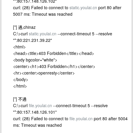
"*:80:157.148.126.102"
curl: (28) Failed to connect to
static.youlai.cn
port 80 after
5007 ms: Timeout was reached
[*] 通,chinaz
C:\>curl
static.youlai.cn
--connect-timeout 5 --resolve
"*:80:221.231.39.22"
<html>
<head><title>403 Forbidden</title></head>
<body bgcolor="white">
<center><h1>403 Forbidden</h1></center>
<hr><center>openresty</center>
</body>
</html>
[*] 不通
C:\>curl
file.youlai.cn
--connect-timeout 5 --resolve
"*:80:157.148.126.101"
curl: (28) Failed to connect to
file.youlai.cn
port 80 after 5004
ms: Timeout was reached