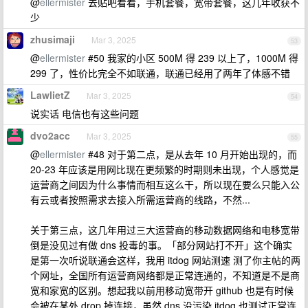
@
ellermister
去贴吧看看，手机套餐，宽带套餐，这几年收获不
少
zhusimaji
Mar 3, 2025
53
@
ellermister
#50 我家的小区 500M 得 239 以上了，1000M 得
299 了，性价比完全不如联通，联通已经用了两年了体感不错
LawlietZ
Mar 3, 2025
54
说实话 电信也有这些问题
dvo2acc
Mar 3, 2025
55
@
ellermister
#48 对于第二点，是从去年 10 月开始出现的，而
20-23 年应该是用网比现在更频繁的时期则未出现，个人感觉是
运营商之间因为什么事情而相互这么干，所以现在要么只能入公
有云或者按照需求去接入所需运营商的线路，不然...
关于第三点，这几年用过三大运营商的移动数据网络和电移宽带
倒是没见过有做 dns 投毒的事。「部分网站打不开」这个确实
是第一次听说联通会这样，我用 itdog 网站测速 测了你主帖的两
个网址，全国所有运营商网络都是正常连通的，不知道是不是商
宽和家宽的区别。想起我以前用移动宽带开 github 也是有时候
会被在某处 drop 掉连接，虽然 dns 没污染 itdog 也测试正常连