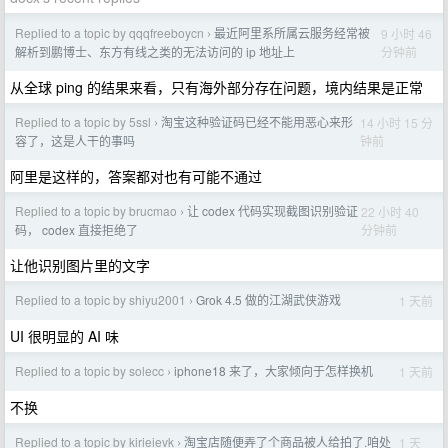
Replied to a topic by qqqfreeboycn
最近阿里系所属云服务经常被
9 小时 46
›
分钟前
解析到鹏博士、东方有线之类的无法访问的 ip 地址上
从全球 ping 的结果来看，只有海外部分存在问题，境内结果是正常
Replied to a topic by 5ssl
淘宝这种验证码已经不能用恶心来形
14 小时 15 分
›
钟前
容了，这是人干的事吗
阿里是这样的，答案都对也有可能不通过
Replied to a topic by brucmao
让 codex 代码实现截图识别验证
22 小时 40
›
分钟前
码， codex 直接拒绝了
让他识别图片里的文字
Replied to a topic by shiyu2001
Grok 4.5 做的江湖武侠游戏
1 天前
›
UI 很明显的 AI 味
Replied to a topic by solecc
iphone18 来了，大家倾向于怎样换机
1 天前
›
不换
Replied to a topic by kirieievk
淘宝店随便弄了个商品被人给拍了.咱处
1 天
›