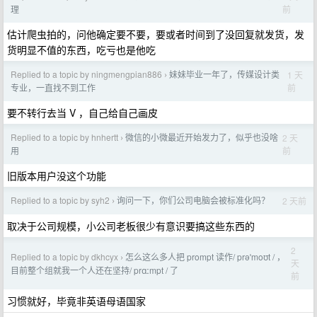
前
理
估计爬虫拍的，问他确定要不要，要或者时间到了没回复就发货，发
货明显不值的东西，吃亏也是他吃
Replied to a topic by ningmengpian886
妹妹毕业一年了，传媒设计类
1 天
›
前
专业，一直找不到工作
要不转行去当 V ，自己给自己画皮
Replied to a topic by hnhertt
微信的小微最近开始发力了，似乎也没啥
2 天
›
前
用
旧版本用户没这个功能
Replied to a topic by syh2
询问一下，你们公司电脑会被标准化吗？
2 天前
›
取决于公司规模，小公司老板很少有意识要搞这些东西的
2
Replied to a topic by dkhcyx
怎么这么多人把 prompt 读作/ prəˈmoʊt / ，
›
天
目前整个组就我一个人还在坚持/ prɑːmpt / 了
前
习惯就好，毕竟非英语母语国家