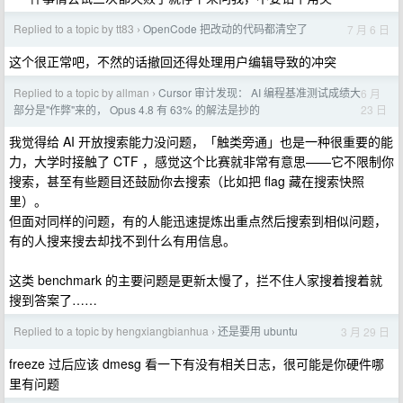
Replied to a topic by tt83
OpenCode 把改动的代码都清空了
7 月 6 日
›
这个很正常吧，不然的话撤回还得处理用户编辑导致的冲突
Replied to a topic by allman
Cursor 审计发现： AI 编程基准测试成绩大
6 月
›
23 日
部分是"作弊"来的， Opus 4.8 有 63% 的解法是抄的
我觉得给 AI 开放搜索能力没问题，「触类旁通」也是一种很重要的能
力，大学时接触了 CTF ，感觉这个比赛就非常有意思——它不限制你
搜索，甚至有些题目还鼓励你去搜索（比如把 flag 藏在搜索快照
里）。
但面对同样的问题，有的人能迅速提炼出重点然后搜索到相似问题，
有的人搜来搜去却找不到什么有用信息。
这类 benchmark 的主要问题是更新太慢了，拦不住人家搜着搜着就
搜到答案了……
Replied to a topic by hengxiangbianhua
还是要用 ubuntu
3 月 29 日
›
freeze 过后应该 dmesg 看一下有没有相关日志，很可能是你硬件哪
里有问题