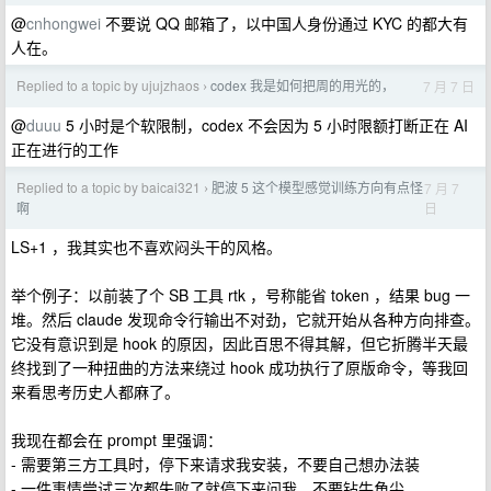
@
cnhongwei
不要说 QQ 邮箱了，以中国人身份通过 KYC 的都大有
人在。
Replied to a topic by ujujzhaos
codex 我是如何把周的用光的，
7 月 7 日
›
@
duuu
5 小时是个软限制，codex 不会因为 5 小时限额打断正在 AI
正在进行的工作
Replied to a topic by baicai321
肥波 5 这个模型感觉训练方向有点怪
7 月 7
›
日
啊
LS+1 ，我其实也不喜欢闷头干的风格。
举个例子：以前装了个 SB 工具 rtk ，号称能省 token ，结果 bug 一
堆。然后 claude 发现命令行输出不对劲，它就开始从各种方向排查。
它没有意识到是 hook 的原因，因此百思不得其解，但它折腾半天最
终找到了一种扭曲的方法来绕过 hook 成功执行了原版命令，等我回
来看思考历史人都麻了。
我现在都会在 prompt 里强调：
- 需要第三方工具时，停下来请求我安装，不要自己想办法装
- 一件事情尝试三次都失败了就停下来问我，不要钻牛角尖