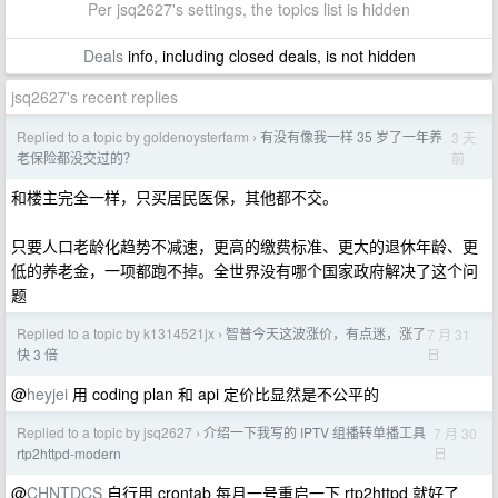
Per jsq2627's settings, the topics list is hidden
Deals
info, including closed deals, is not hidden
jsq2627's recent replies
Replied to a topic by goldenoysterfarm
有没有像我一样 35 岁了一年养
3 天
›
前
老保险都没交过的？
和楼主完全一样，只买居民医保，其他都不交。
只要人口老龄化趋势不减速，更高的缴费标准、更大的退休年龄、更
低的养老金，一项都跑不掉。全世界没有哪个国家政府解决了这个问
题
Replied to a topic by k1314521jx
智普今天这波涨价，有点迷，涨了
7 月 31
›
日
快 3 倍
@
heyjei
用 coding plan 和 api 定价比显然是不公平的
Replied to a topic by jsq2627
介绍一下我写的 IPTV 组播转单播工具
7 月 30
›
日
rtp2httpd-modern
@
CHNTDCS
自行用 crontab 每月一号重启一下 rtp2httpd 就好了