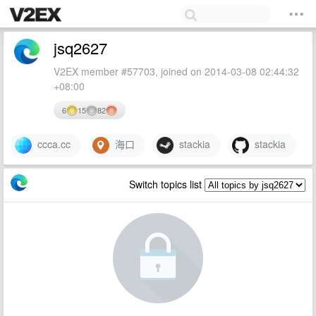
jsq2627
V2EX member #57703, joined on 2014-03-08 02:44:32
+08:00
6
15
82
ccca.cc
海口
stackia
stackia
Switch topics list