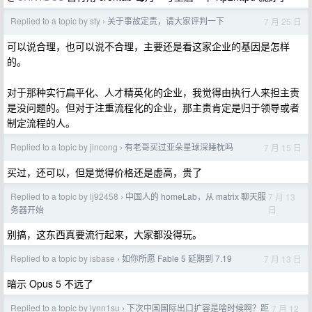
Replied to a topic by sty
关于事故定责，请大家评判一下
7 月 25 日
›
可以说合理，也可以说不合理，主要还是看这家企业的基因是怎样
的。
对于那种实行扁平化、人才精英化的企业，我觉得由执行人来担主责
是没问题的。但对于注重流程化的企业，那主责肯定是归于领导或者
制定流程的人。
Replied to a topic by jincong
有老哥买过亚朵星球深睡枕吗
7 月 15 日
›
买过，还可以，但是觉得价格还是虚高，贵了
Replied to a topic by lj92458
中国人的 homeLab，从 matrix 聊天服
7 月 13
›
日
务器开始
别搞，这东西真要流行起来，大家都没得玩。
Replied to a topic by isbase
如你所愿 Fable 5 延期到 7.19
7 月 13 日
›
暗示 Opus 5 不远了
Replied to a topic by lynn1su
下次中国国际出口扩容是啥时候啊？距
7 月 12
›