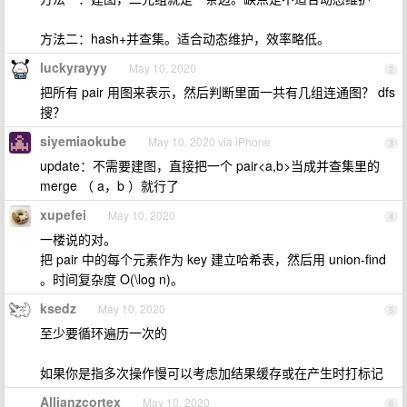
方法二：hash+并查集。适合动态维护，效率略低。
luckyrayyy
May 10, 2020
2
把所有 pair 用图来表示，然后判断里面一共有几组连通图？ dfs
搜？
siyemiaokube
May 10, 2020 via iPhone
3
update：不需要建图，直接把一个 pair<a,b>当成并查集里的
merge （ a，b ）就行了
xupefei
May 10, 2020
4
一楼说的对。
把 pair 中的每个元素作为 key 建立哈希表，然后用 union-find
。时间复杂度 O(\log n)。
ksedz
May 10, 2020
5
至少要循环遍历一次的
如果你是指多次操作慢可以考虑加结果缓存或在产生时打标记
Allianzcortex
May 10, 2020
6