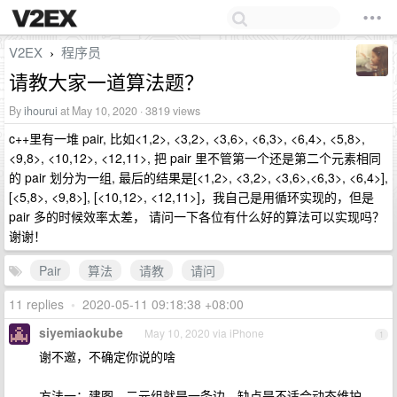
V2EX
程序员
›
请教大家一道算法题？
By
ihourui
at May 10, 2020 · 3819 views
c++里有一堆 pair, 比如<1,2>, <3,2>, <3,6>, <6,3>, <6,4>, <5,8>,
<9,8>, <10,12>, <12,11>, 把 pair 里不管第一个还是第二个元素相同
的 pair 划分为一组, 最后的结果是[<1,2>, <3,2>, <3,6>,<6,3>, <6,4>],
[<5,8>, <9,8>], [<10,12>, <12,11>]，我自己是用循环实现的，但是
pair 多的时候效率太差， 请问一下各位有什么好的算法可以实现吗？
谢谢！
Pair
算法
请教
请问
11 replies
•
2020-05-11 09:18:38 +08:00
siyemiaokube
May 10, 2020 via iPhone
1
谢不邀，不确定你说的啥
方法一：建图，二元组就是一条边。缺点是不适合动态维护