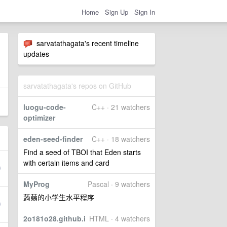
Home
Sign Up
Sign In
sarvatathagata's recent timeline
updates
sarvatathagata's repos on GitHub
luogu-code-
C++ · 21 watchers
optimizer
eden-seed-finder
C++ · 18 watchers
Find a seed of TBOI that Eden starts
with certain items and card
MyProg
Pascal · 9 watchers
蒟蒻的小学生水平程序
2o181o28.github.i
HTML · 4 watchers