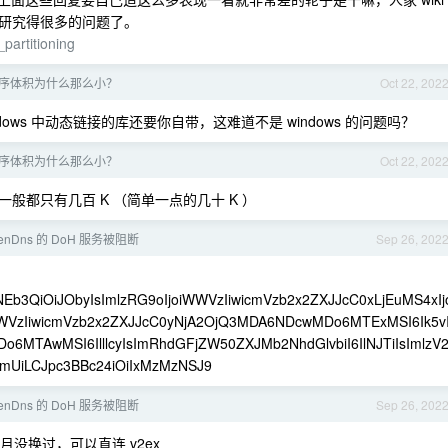
研究得很多的问题了。
partitioning
译的程序体积为什么那么小？
Oct 22, 202
ows 中动态链接的库还要你自带，这难道不是 windows 的问题吗？
译的程序体积为什么那么小？
Oct 22, 202
程序，一般都只有几百 K （简单一点的几十 K ）
nDns 的 DoH 服务被阻断
Sep 26, 202
aXNEb3QiOiJObyIsImlzRG9oIjoiWWVzIiwicmVzb2x2ZXJJcC0xLjEuMS4xIj
WWVzIiwicmVzb2x2ZXJJcC0yNjA2OjQ3MDA6NDcwMDo6MTExMSI6Ik5vI
MTAwMSI6IlllcyIsImRhdGFjZW50ZXJMb2NhdGlvbiI6IlNJTiIsImlzV
cmUiLCJpc3BBc24iOiIxMzMzNSJ9
nDns 的 DoH 服务被阻断
Sep 26, 202
个月没换过，可以直连 v2ex