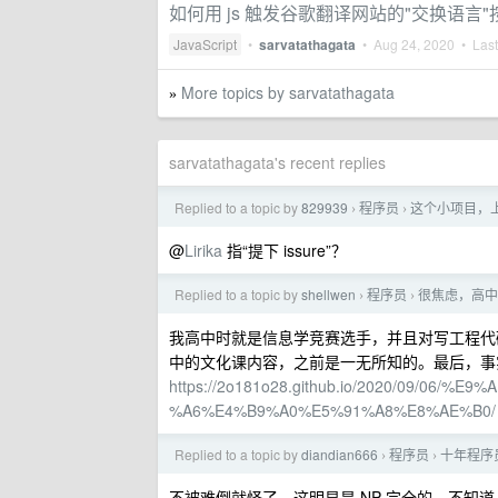
如何用 js 触发谷歌翻译网站的"交换语言"按钮
JavaScript
•
sarvatathagata
•
Aug 24, 2020
• Last
More topics by sarvatathagata
»
sarvatathagata's recent replies
Replied to a topic by
829939
程序员
这个小项目，上周
›
›
@
Lirika
指“提下 issure”？
Replied to a topic by
shellwen
程序员
很焦虑，高中
›
›
我高中时就是信息学竞赛选手，并且对写工程代
中的文化课内容，之前是一无所知的。最后，事
https://2o181o28.github.io/2020/09/
%A6%E4%B9%A0%E5%91%A8%E8%AE%B0/
Replied to a topic by
diandian666
程序员
十年程序
›
›
不被难倒就怪了，这明显是 NP 完全的。不知道