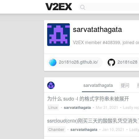
sarvatathagata
V2EX member #408399, joined on
2o181o28.github.io/
2o181o28
sarvatathagata
提问
为什么 sudo -l 的格式字符串未被展开
Linux
•
sarvatathagata
•
Mar 31, 2021
• Lastly re
ssrcloud(cnix)刚买三天的酸酸乳凭空消失
Chamber
•
sarvatathagata
•
Jan 10, 2021
• Lastly