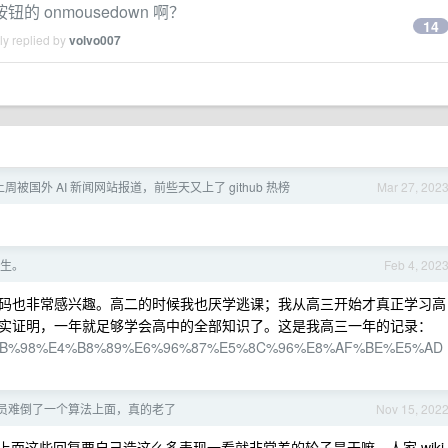
的 onmousedown 啊？
14
ly replied by
volvo007
被国外 AI 新闻网站报道，前些天又上了 github 热榜
Mar 27, 202
生。
Feb 4, 202
码也非常感兴趣。高二的时候我也厌学逃课；我从高三开始才真正学习高
实证明，一年就足够学会高中的全部知识了。这是我高三一年的记录：
06/%E9%AB%98%E4%B8%89%E6%96%87%E5%8C%96%E8%AF%BE%E5%AD
员难倒了一个算法上面，真的老了
Nov 15, 202
上面这些回复要自己造这么多表现一看就非常差的轮子是干嘛，人家 wiki