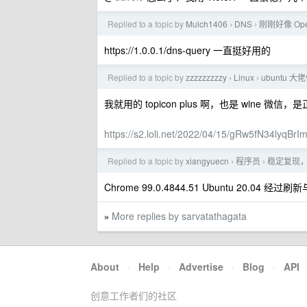
Replied to a topic by
Mulch1406
DNS
刚刚好像 Ope
›
›
https://1.0.0.1/dns-query 一直挺好用的
Replied to a topic by
zzzzzzzzzy
Linux
ubuntu
›
›
我就用的 topicon plus 啊，也是 wine 微
https://s2.loli.net/2022/04/15/gRw5fN34lyqBrI
Replied to a topic by
xiangyuecn
程序员
稳定复现，
›
›
Chrome 99.0.4844.51 Ubuntu 20
More replies by sarvatathagata
»
About
·
Help
·
Advertise
·
Blog
·
API
创意工作者们的社区