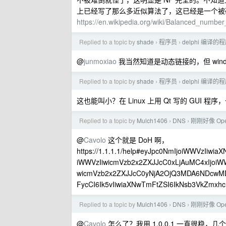
上已经写了那么多近似算法了，这已经是一个被
https://en.wikipedia.org/wiki/Balanced_number_
Replied to a topic by
shade
程序员
delphi 编
›
›
@
junmoxiao
我当然知道是动态链接的，但 wind
Replied to a topic by
shade
程序员
delphi 编
›
›
这也能叫小？在 Linux 上用 Qt 写的 GUI 
Replied to a topic by
Mulch1406
DNS
刚刚好像 Ope
›
›
@
Cavolo
这个就是 DoH 啊，
https://1.1.1.1/help#eyJpc0NmIjoiWWVzIiwi
iWWVzIiwicmVzb2x2ZXJJcC0xLjAuMC4xIjoi
wicmVzb2x2ZXJJcC0yNjA2OjQ3MDA6NDcwMDo6
FycCI6Ik5vIiwiaXNwTmFtZSI6IkNsb3VkZmxh
Replied to a topic by
Mulch1406
DNS
刚刚好像 Ope
›
›
@
Cavolo
怎么了？我用 1.0.0.1 一直很稳，几