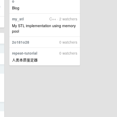
o
Blog
my_stl
C++ · 2 watchers
My STL implementation using memory
pool
2o181o28
0 watchers
3
repeat-tutorial
0 watchers
人类本质鉴定器
3
2