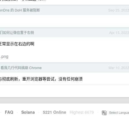
nDns 的 DoH 服务被阻断
Sep 25, 202
 大佬们如何让微信置于右侧
Apr 15, 202
信，是正常显示在右边的啊
m.png
看我几行代码搞崩 Chrome
Mar 10, 202
.04 经过刷新与彻底刷新，重开浏览器等尝试，没有任何崩溃
·
FAQ
·
Solana
·
5221 Online
Highest 6679
·
Select Langua