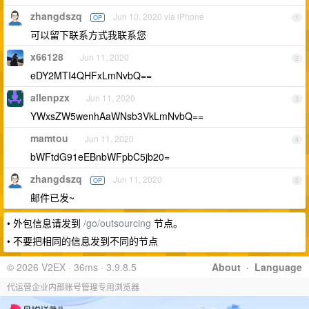
zhangdszq
Jun 10, 2020 via iPhone
OP
1
可以留下联系方式我联系您
x66128
Jun 11, 2020
2
eDY2MTI4QHFxLmNvbQ==
allenpzx
Jun 11, 2020
3
YWxsZW5wenhAaWNsb3VkLmNvbQ==
mamtou
Jun 11, 2020
4
bWFtdG91eEBnbWFpbC5jb20=
zhangdszq
Jun 11, 2020
OP
5
邮件已发~
• 外包信息请发到
/go/outsourcing
节点。
• 不要把相同的信息发到不同的节点
© 2026 V2EX · 36ms · 3.9.8.5
About
·
Language
代运营企业内部账号管理专用浏览器