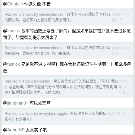
@
Cloutain
你这头像 不错
Replied to a topic by mercurylanded
有什么可以在线协作写代码
2020 年 12
›
月 3 日
的网站吗，最好国内方便访问的用来面试。
@
tamlok
基本的函数还是要了解的。但是如果是拼错那就不要过多惩
罚了。毕竟智能提示太厉害了
Replied to a topic by mercurylanded
有什么可以在线协作写代码
2020 年 12
›
月 2 日
的网站吗，最好国内方便访问的用来面试。
@
tamlok
兄弟你不讲 5 得啊！现在大脑还能记住些啥啊！！那么多函
数...
Replied to a topic by ioudan
甲方爸爸总公司的系统后台，不允许我的
2020
›
年 12
ip 地址访问，但甲方爸爸的分公司却可以由办法访问到，现在不敢询问
月 2 日
甲方怕质疑我们的能力，求助大家！
@
jiangnan01
可以处理啊
Replied to a topic by everydaystruggle
有玩健身环大冒险的玩
2020 年 12 月
›
1 日
家么？有效果么？
@
ArthurSS
太真实了吧