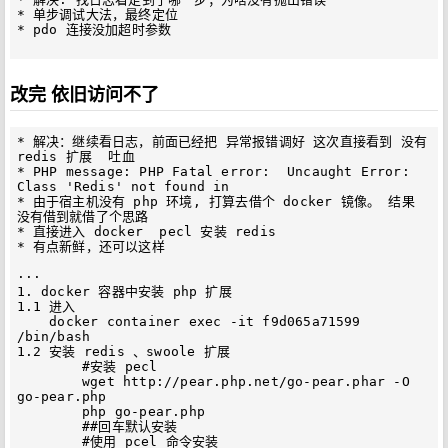
* 单步调试大法，最终定位

* pdo 连接没加超时参数

改完 依旧访问不了
* 解决：继续看日志，前面已经把 异常报错调好 这次直接看到 没有 
redis 扩展  吐血

* PHP message: PHP Fatal error:  Uncaught Error: 
Class 'Redis' not found in

* 由于宿主机没有 php 环境, 打算去借个 docker 镜像。 结果 
没有借到就借了个思路 

* 直接进入 docker  pecl 安装 redis

* 有点新鲜，还可以这样  

···  

1. docker 容器中安装 php 扩展 

1.1 进入

    docker container exec -it f9d065a71599  
/bin/bash

1.2 安装 redis 、swoole 扩展 

        #安装 pecl

        wget http://pear.php.net/go-pear.phar -O 
go-pear.php

        php go-pear.php

        ##回车默认安装

        #使用 pcel 命令安装
