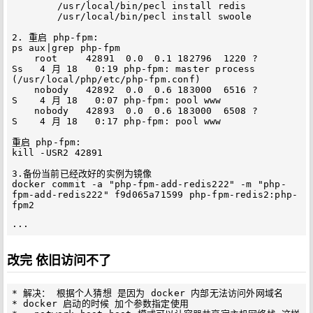
        /usr/local/bin/pecl install redis  

        /usr/local/bin/pecl install swoole

2. 重启 php-fpm: 

ps aux|grep php-fpm 

    root     42891  0.0  0.1 182796  1220 ?        
Ss   4 月 18   0:19 php-fpm: master process 
(/usr/local/php/etc/php-fpm.conf)

    nobody   42892  0.0  0.6 183000  6516 ?        
S    4 月 18   0:07 php-fpm: pool www

    nobody   42893  0.0  0.6 183000  6508 ?        
S    4 月 18   0:17 php-fpm: pool www

重启 php-fpm: 

kill -USR2 42891

3.备份当前已经改好的实例为镜像

docker commit -a "php-fpm-add-redis222" -m "php-
fpm-add-redis222" f9d065a71599 php-fpm-redis2:php-
fpm2

改完 依旧访问不了
* 解决： 根据个人猜想 是因为 docker 内部无法访问外网域名

* docker 启动的时候 加个参数指定使用 
