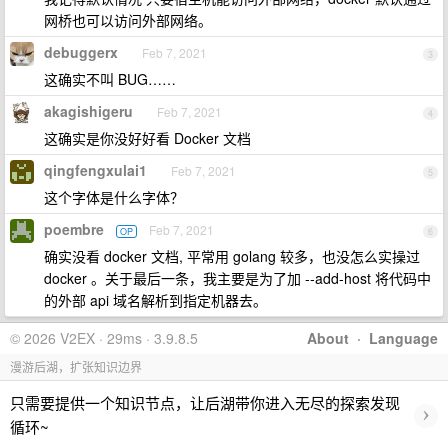
网桥也可以访问外部网络。
debuggerx
Feb 7, 2021
3
这确实不叫 BUG……
akagishigeru
Feb 7, 2021
4
这确实是你没好好看 Docker 文档
qingfengxulai1
Feb 7, 2021
5
这个字体是什么字体？
poembre
Feb 7, 2021
OP
6
确实没看 docker 文档, 平常用 golang 较多，也没怎么实操过
docker 。关于最后一条，我主要是为了加 --add-host 将代码中
的外部 api 域名解析到指定机器去。
© 2026 V2EX · 29ms · 3.9.8.5
About
·
Language
漫游后湖，扩张知识边界
只需要提供一个知识节点，让后湖带你进入无尽的探索发现
›
循环~