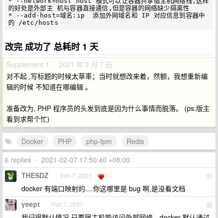
* --network=host host 模式可以让容器共享宿主机网络栈,这样
的好处是外部主 机与容器直接通信,但是容器的网络缺少隔离性 

* --add-host=域名:ip  添加外网域名和 IP 对应信息到容器中
改完 成功了 总耗时 1 天
Supplement 1 · 2021 年 2 月 7 日
对不起 ,写标题的时候太草率；当时就想改来着，然额，我想重新编
辑的时候 不知道在哪编辑 。
准备改为, PHP 程序员的头发到底是因为什么事情而脱落。 (ps:版主
看到求帮个忙)
Docker
PHP
php-fpm
Redis
6 replies
•
2021-02-07 17:50:40 +08:00
THESDZ
Feb 7, 2021
1
1
docker 有端口映射的....你这哪里是 bug 啊,是没看文档
yeept
Feb 7, 2021
2
我记得默认情况 只要宿主机能访问外部网络，docker 默认通过