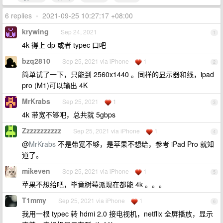
6 replies
•
2021-09-25 10:27:17 +08:00
krywing
Sep 24, 2021
1
4k 得上 dp 或者 typec 口吧
bzq2810
Sep 25, 2021 via iPhone
1
2
简单试了一下，只能到 2560x1440 。同样的显示器和线，ipad
pro (M1)可以输出 4K
MrKrabs
Sep 25, 2021
1
3
4k 带宽不够吧，总共就 5gbps
Zzzzzzzzzzz
Sep 25, 2021 via iPhone
1
4
@
MrKrabs
不是带宽不够，是苹果不想给，参考 iPad Pro 就知
道了。
mikeven
Sep 25, 2021 via iPhone
1
5
苹果不想给吧，毕竟树莓派现在都能 4k 。。。
T1mmy
Sep 25, 2021 via iPhone
1
6
我用一根 typec 转 hdmi 2.0 接电视机，netflix 全屏播放，显示