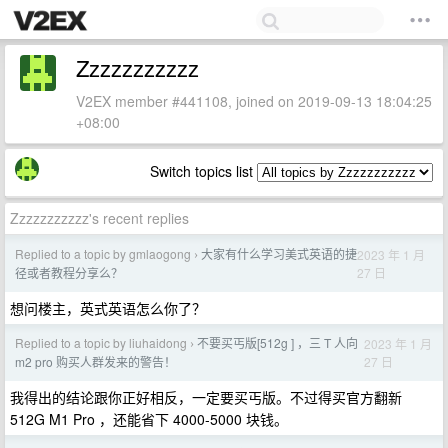
Zzzzzzzzzzz
V2EX member #441108, joined on 2019-09-13 18:04:25
+08:00
Switch topics list
Zzzzzzzzzzz's recent replies
Replied to a topic by gmlaogong
大家有什么学习美式英语的捷
2023 年 1 月
›
27 日
径或者教程分享么？
想问楼主，英式英语怎么你了？
Replied to a topic by liuhaidong
不要买丐版[512g ] ，三 T 人向
2023 年 1 月
›
27 日
m2 pro 购买人群发来的警告！
我得出的结论跟你正好相反，一定要买丐版。不过得买官方翻新
512G M1 Pro ，还能省下 4000-5000 块钱。