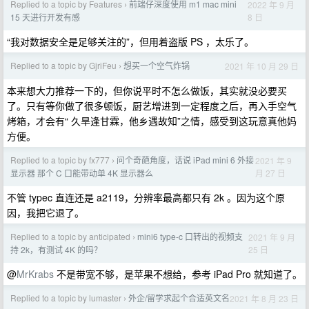
Replied to a topic by Features
前端仔深度使用 m1 mac mini
2022 年 9 月
›
8 日
15 天进行开发有感
“我对数据安全是足够关注的”，但用着盗版 PS ，太乐了。
Replied to a topic by GjriFeu
想买一个空气炸锅
2021 年 10 月 29 日
›
本来想大力推荐一下的，但你说平时不怎么做饭，其实就没必要买
了。只有等你做了很多顿饭，厨艺增进到一定程度之后，再入手空气
烤箱，才会有“ 久旱逢甘霖，他乡遇故知”之情，感受到这玩意真他妈
方便。
Replied to a topic by fx777
问个奇葩角度，话说 iPad mini 6 外接
2021 年 9
›
月 27 日
显示器 那个 C 口能带动单 4K 显示器么
不管 typec 直连还是 a2119，分辨率最高都只有 2k 。因为这个原
因，我把它退了。
Replied to a topic by anticipated
mini6 type-c 口转出的视频支
2021 年 9 月
›
25 日
持 2k，有测试 4K 的吗？
@
MrKrabs
不是带宽不够，是苹果不想给，参考 iPad Pro 就知道了。
Replied to a topic by lumaster
外企/留学求起个合适英文名
2021 年 8 月 23 日
›