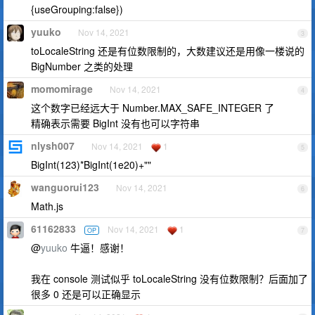
{useGrouping:false})
yuuko
Nov 14, 2021
3
toLocaleString 还是有位数限制的，大数建议还是用像一楼说的
BigNumber 之类的处理
momomirage
Nov 14, 2021
4
这个数字已经远大于 Number.MAX_SAFE_INTEGER 了
精确表示需要 BigInt 没有也可以字符串
nlysh007
Nov 14, 2021
1
5
BigInt(123)*BigInt(1e20)+""
wanguorui123
Nov 14, 2021
6
Math.js
61162833
Nov 14, 2021
1
OP
7
@
yuuko
牛逼！感谢！
我在 console 测试似乎 toLocaleString 没有位数限制？后面加了
很多 0 还是可以正确显示