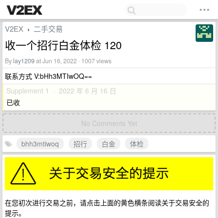
V2EX
二手交易
›
收一个招行白金体检 120
By
lay1209
at Jun 16, 2022 · 1007 views
联系方式 V:bHh3MTIwOQ==
Supplement 1 · 2022 年 6 月 16 日
已收
No Comments Yet
bhh3mtiwoq
招行
白金
体检
在您初次进行交易之前，请点击上面的黄色横条阅读关于交易安全的
提示。