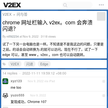
V2EX
问与答
›
chrome 网址栏输入 v2ex。com 会奔溃
闪退？
By
nill92234
at Nov 9, 2022 · 3118 views
试了一下另一台电脑也是一样。不知道是不是我这边的问题，只要是
之前。的话会自动转换为.的就可以访问。现在不行了，试了一下
edge 可以，甚至 www 。v2ex 。com 也可以自动跳转。
V2EX
闪退
Edge
14 replies
•
2022-11-11 19:59:12 +08:00
xyz123
Nov 9, 2022 via iPad
1
me too
yuzo555
Nov 9, 2022
2
复现成功，Chrome 107