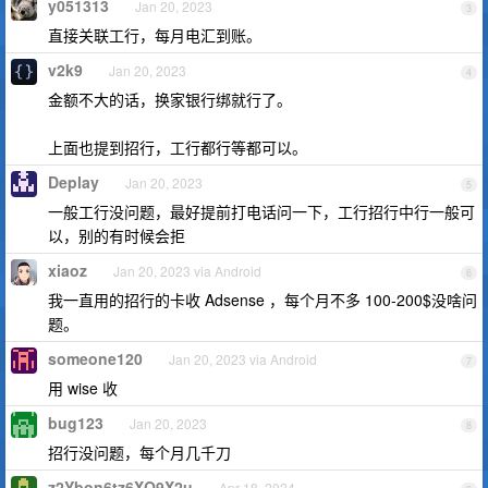
y051313
Jan 20, 2023
3
直接关联工行，每月电汇到账。
v2k9
Jan 20, 2023
4
金额不大的话，换家银行绑就行了。
上面也提到招行，工行都行等都可以。
Deplay
Jan 20, 2023
5
一般工行没问题，最好提前打电话问一下，工行招行中行一般可
以，别的有时候会拒
xiaoz
Jan 20, 2023 via Android
6
我一直用的招行的卡收 Adsense ，每个月不多 100-200$没啥问
题。
someone120
Jan 20, 2023 via Android
7
用 wise 收
bug123
Jan 20, 2023
8
招行没问题，每个月几千刀
z2Ybon6tz6XQ9X2u
Apr 18, 2024