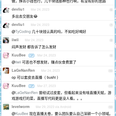
做，挣点小钱也行，几十块钱那种也行啊，有没有好的思路
devliu1
Mar 24, 2023
6
多出去交朋友😂
devliu1
Mar 24, 2023
7
@
TyCoding
几十块钱认真的吗，不如吃好喝好
iiwii
Mar 24, 2023
8
闷声发财 都告诉了怎么发财
KuuBee
Mar 24, 2023
OP
9
@
iiwii
可恶也不想发财，赚点伙食费罢了
LaGeNanRen
Mar 24, 2023
10
op 可以套皮去直播（ bushi ）
KuuBee
Mar 27, 2023
OP
11
@
LaGeNanRen
曾经试过皮套，但看起来没有啥直播天赋，游
戏游戏打的菜，直播写代码更是没人看。。。
levelworm
Mar 29, 2023 via Android
12
@
KuuBee
现在直播太卷，要么团队要么自己深耕一个小领域。