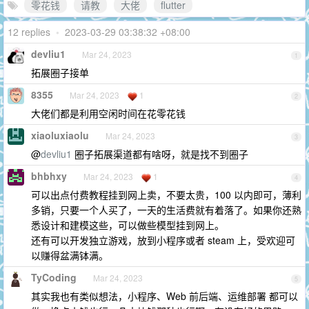
零花钱
请教
大佬
flutter
12 replies
•
2023-03-29 03:38:32 +08:00
devliu1
Mar 24, 2023
1
拓展圈子接单
8355
Mar 24, 2023
1
2
大佬们都是利用空闲时间在花零花钱
xiaoluxiaolu
Mar 24, 2023
3
@
devliu1
圈子拓展渠道都有啥呀，就是找不到圈子
bhbhxy
Mar 24, 2023
1
4
可以出点付费教程挂到网上卖，不要太贵，100 以内即可，薄利
多销，只要一个人买了，一天的生活费就有着落了。如果你还熟
悉设计和建模这些，可以做些模型挂到网上。
还有可以开发独立游戏，放到小程序或者 steam 上，受欢迎可
以赚得盆满钵满。
TyCoding
Mar 24, 2023
5
其实我也有类似想法，小程序、Web 前后端、运维部署 都可以