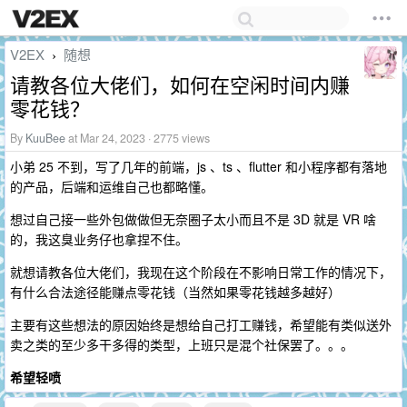
V2EX
随想
›
请教各位大佬们，如何在空闲时间内赚
零花钱？
By
KuuBee
at Mar 24, 2023 · 2775 views
小弟 25 不到，写了几年的前端，js 、ts 、flutter 和小程序都有落地
的产品，后端和运维自己也都略懂。
想过自己接一些外包做做但无奈圈子太小而且不是 3D 就是 VR 啥
的，我这臭业务仔也拿捏不住。
就想请教各位大佬们，我现在这个阶段在不影响日常工作的情况下，
有什么合法途径能赚点零花钱（当然如果零花钱越多越好）
主要有这些想法的原因始终是想给自己打工赚钱，希望能有类似送外
卖之类的至少多干多得的类型，上班只是混个社保罢了。。。
希望轻喷