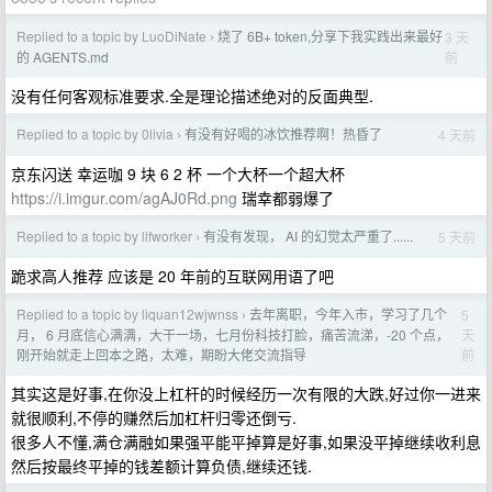
Replied to a topic by LuoDiNate
烧了 6B+ token,分享下我实践出来最好
3 天
›
前
的 AGENTS.md
没有任何客观标准要求.全是理论描述绝对的反面典型.
Replied to a topic by 0livia
有没有好喝的冰饮推荐啊！热昏了
4 天前
›
京东闪送 幸运咖 9 块 6 2 杯 一个大杯一个超大杯
https://i.imgur.com/agAJ0Rd.png
瑞幸都弱爆了
Replied to a topic by llfworker
有没有发现， AI 的幻觉太严重了......
5 天前
›
跪求高人推荐 应该是 20 年前的互联网用语了吧
Replied to a topic by liquan12wjwnss
去年离职，今年入市，学习了几个
5
›
天
月， 6 月底信心满满，大干一场，七月份科技打脸，痛苦流涕，-20 个点，
前
刚开始就走上回本之路，太难，期盼大佬交流指导
其实这是好事,在你没上杠杆的时候经历一次有限的大跌,好过你一进来
就很顺利,不停的赚然后加杠杆归零还倒亏.
很多人不懂,满仓满融如果强平能平掉算是好事,如果没平掉继续收利息
然后按最终平掉的钱差额计算负债,继续还钱.