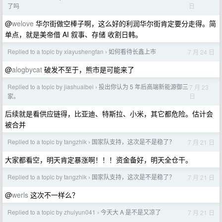
日
了吗
@
welove
华尔街做空棒子啊，这么好的利润华尔街肯定要分走得。简
单点，就是美帝借 AI 叙事、存储 收割日韩。
Replied to a topic by xiayushengfan
如何看待长鑫上市
7 月 24 日
›
@
alogbycat
破发不至于，熊市是可能来了
Replied to a topic by jiashuaibei
投出你认为 5 年后高端新能源御三
7 月 23
›
日
家。
后续就是看供应链得，比亚迪、特斯拉、小米，其它都危险。估计会
被合并
Replied to a topic by tangzhik
国家队支持，这次是不是稳了？
7 月 21 日
›
大家都看空，明天肯定暴涨啊！！！资金备好，明天全仓干。
Replied to a topic by tangzhik
国家队支持，这次是不是稳了？
7 月 21 日
›
@
werls
这次不一样么？
Replied to a topic by zhuiyun041
今天大 A 是不是又凉了
7 月 21 日
›