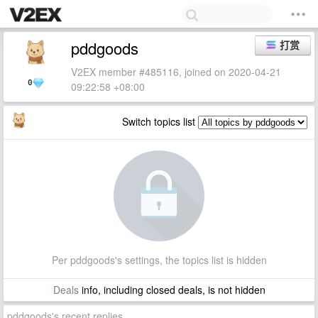
pddgoods
打赏
V2EX member #485116, joined on 2020-04-21
0
09:22:58 +08:00
Switch topics list
Per pddgoods's settings, the topics list is hidden
Deals
info, including closed deals, is not hidden
pddgoods's recent replies