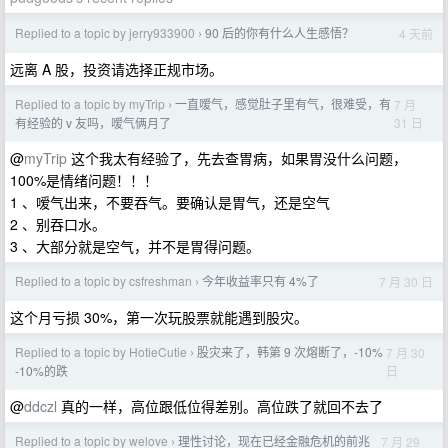
Replied to a topic by jerry933900
90 后的你有什么人生感悟？
4 天前
›
远离 A 股，投资请选择正规市场。
Replied to a topic by myTrip
一直嗳气，感觉肚子里有气，很难受，有
7 月
›
31 日
有经验的 v 友吗，嗳气俩月了
@
myTrip
这个我太有经验了，先去查胃病，如果胃没什么问题，
100%是情绪问题！！！
1 、嗳气出来，不要吞气。要确认是胃气，还是空气
2 、别吞口水。
3 、大部分就是空气，并不是胃得问题。
Replied to a topic by csfreshman
今年收益率只有 4%了
7 月 30 日
›
这个月亏损 30%，第一次玩股票就能遇到股灾。
Replied to a topic by HotieCutie
股灾来了，韩第 9 次熔断了，-10%
7 月 30
›
日
-10%的跌
@
ddczl
真的一样，高位跟低位得差别。高位跌了就回不去了
Replied to a topic by welove
理性讨论，现在已经金融危机的前兆
7 月 29
›