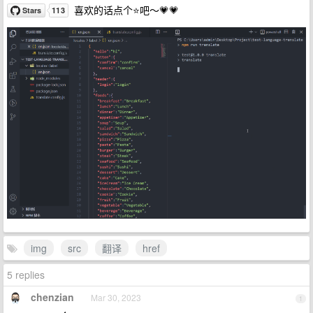
喜欢的话点个⭐️吧～💗💗
img
src
翻译
href
5 replies
chenzian
Mar 30, 2023
1