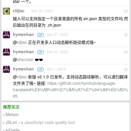
star 一个。
clijiac
Mar 30, 2023
2
输入可以支持指定一个目录里面的所有.en.json 类型的文件吗.然
后输出在同目录为 .zh.json
hymenhan
Mar 31, 2023
OP
3
@
clijiac
正在开发多入口动态解析路径模式哦~
hymenhan
Mar 31, 2023
OP
4
@
chenzian
❤️❤️
hymenhan
Apr 1, 2023
OP
5
@
clijiac
新版 v2.1.0 已发布，支持动态路径解析，可以递归翻译
文件夹了哦~ 链接:
https://github.com/hymhub/language-
translate#%E9%AB%98%E7%BA%A7%E7%94%A8%E6%B3%
95
推荐关注
Meteor
›
JSLint
-
a JavaScript code quality tool
›
jsFiddle
›