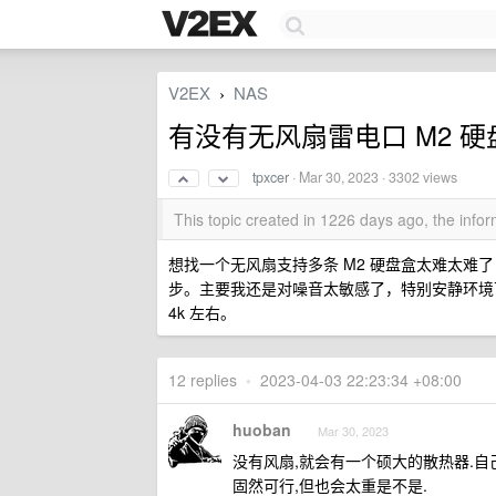
V2EX
NAS
›
有没有无风扇雷电口 M2 
tpxcer
·
Mar 30, 2023
· 3302 views
This topic created in 1226 days ago, the inf
想找一个无风扇支持多条 M2 硬盘盒太难太难了，目前
步。主要我还是对噪音太敏感了，特别安静环境下面。
4k 左右。
12 replies
•
2023-04-03 22:23:34 +08:00
huoban
Mar 30, 2023
没有风扇,就会有一个硕大的散热器.自己 
固然可行,但也会太重是不是.