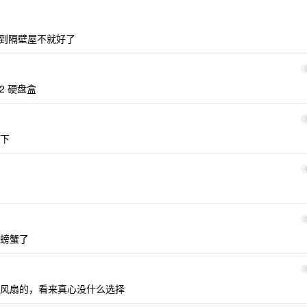
盒放到隔壁屋不就好了
2 硬盘盒
下
螃蟹了
风扇的，看来真心没什么选择