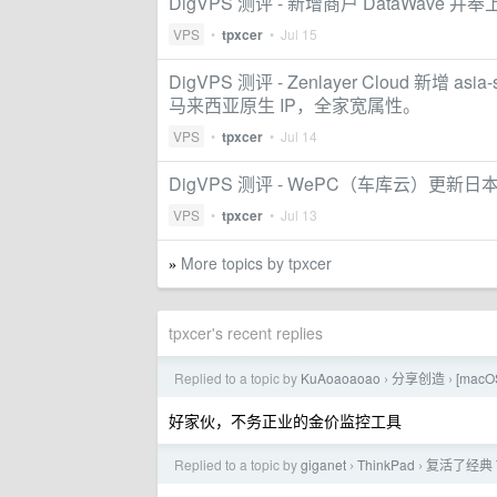
DigVPS 测评 - 新增商户 DataWave 并
VPS
•
tpxcer
•
Jul 15
DigVPS 测评 - Zenlayer Cloud 新增 asi
马来西亚原生 IP，全家宽属性。
VPS
•
tpxcer
•
Jul 14
DigVPS 测评 - WePC（车库云）更新日
VPS
•
tpxcer
•
Jul 13
More topics by tpxcer
»
tpxcer's recent replies
Replied to a topic by
KuAoaoaoao
分享创造
[ma
›
›
好家伙，不务正业的金价监控工具
Replied to a topic by
giganet
ThinkPad
复活了经典 
›
›