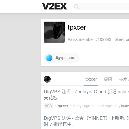
tpxcer
V2EX member #109843, joined on
digvps.com
tpxcer
提问
技术
DigVPS 测评 - Zenlayer Cloud 新增 asi
天花板
VPS
•
tpxcer
•
2 days ago
• Lastly replied by
huan
DigVPS 测评 - 蔭雲（YINNET）
时 7 折出售中。