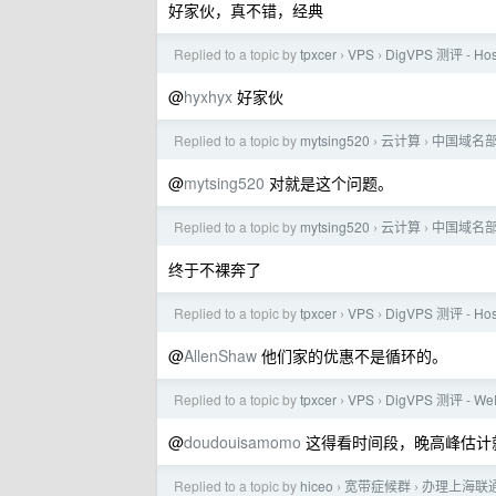
好家伙，真不错，经典
Replied to a topic by
tpxcer
VPS
DigVPS 测评 - H
›
›
@
hyxhyx
好家伙
Replied to a topic by
mytsing520
云计算
中国域名
›
›
@
mytsing520
对就是这个问题。
Replied to a topic by
mytsing520
云计算
中国域名
›
›
终于不裸奔了
Replied to a topic by
tpxcer
VPS
DigVPS 测评 - H
›
›
@
AllenShaw
他们家的优惠不是循环的。
Replied to a topic by
tpxcer
VPS
DigVPS 测评 
›
›
@
doudouisamomo
这得看时间段，晚高峰估计
Replied to a topic by
hiceo
宽带症候群
办理上海联
›
›