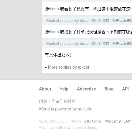
@
hiceo
我看到了还真有，不过这个限速放在这
Replied to a topic by
hiceo
宽带症候群
办理上海联
›
›
@
hiceo
我找到了订单记录但是合同不知道在哪里
Replied to a topic by
hiceo
宽带症候群
办理上海联
›
›
有具体出处么？
More replies by tpxcer
»
About
·
Help
·
Advertise
·
Blog
·
API
创意工作者们的社区
World is powered by solitude
VERSION: 3.9.8.5 · 186ms ·
UTC 18:49
·
PVG 02:49
·
LAX 
♥ Do have faith in what you're doing.