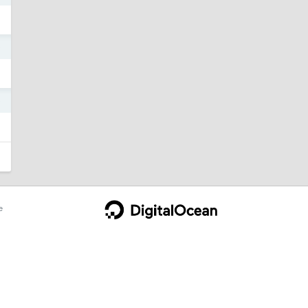
0
0
e