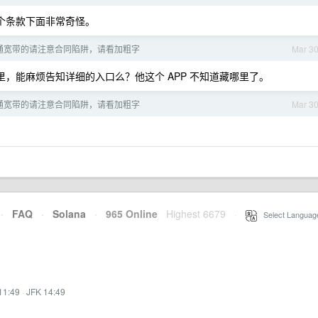
个条款下面非常奇怪。
通宽带的请注意合同陷阱，请看加粗字
Mar 3
，能麻烦告知详细的入口么？他这个 APP 不知道藏哪里了。
通宽带的请注意合同陷阱，请看加粗字
Mar 3
·
FAQ
·
Solana
·
965 Online
Highest 6679
·
Select Languag
11:49
·
JFK 14:49