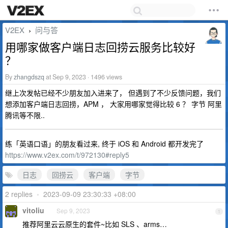
V2EX
问与答
›
用哪家做客户端日志回捞云服务比较好
？
By
zhangdszq
at Sep 9, 2023 · 1496 views
继上次发帖已经不少朋友加入进来了， 但遇到了不少反馈问题，我们
想添加客户端日志回捞，APM ， 大家用哪家觉得比较 6 ？ 字节 阿里
腾讯等不限..
练「英语口语」的朋友看过来, 终于 iOS 和 Android 都开发完了
https://www.v2ex.com/t/972130#reply5
日志
回捞云
客户端
字节
2 replies
•
2023-09-09 23:30:33 +08:00
vitoliu
Sep 9, 2023
1
推荐阿里云云原生的套件~比如 SLS 、arms…