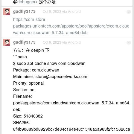
@
debuggerx
是个办法
gadfly3173
Oct 9, 2023 via Android
3
https://com-store-
packages.uniontech.com/appstore/pool/appstore/c/com.cloud
wan/com.cloudwan_5.7.34_amd64.deb
gadfly3173
Oct 9, 2023 via Android
4
方法：在 deepin 下
```bash
$ sudo apt-cache show com.cloudwan
Package: com.cloudwan
Maintainer:
store@appexnetworks.com
Priority: optional
Section: net
Filename:
pool/appstore/c/com.cloudwan/com.cloudwan_5.7.34_amd64.
deb
Size: 51846382
SHA256:
8f4b90689bd8929bc7de84c164e48c1546a5a963f2fc15620ca