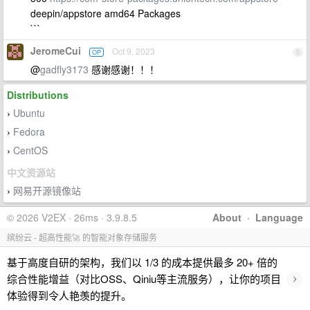
deepin/appstore amd64 Packages
```
JeromeCui
Oct 9, 2023
OP
5
@
gadfly3173
感谢感谢！！！
Distributions
Ubuntu
›
Fedora
›
CentOS
›
中文资源站
网易开源镜像站
›
© 2026 V2EX · 26ms · 3.9.8.5
About
·
Language
缤纷云 - 超高性能🚀 的智能对象存储服务
基于高度自研的架构，我们以 1/3 的成本提供最多 20+ 倍的
›
综合性能增益（对比OSS、Qiniu等主流服务），让你的项目
体验得到令人艳羡的提升。