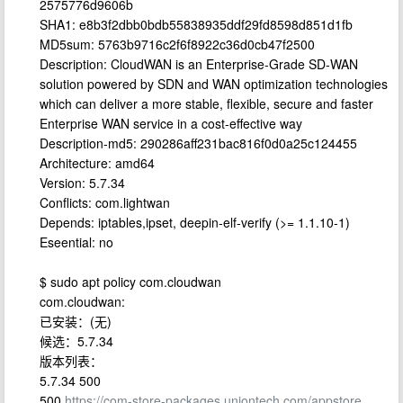
2575776d9606b
SHA1: e8b3f2dbb0bdb55838935ddf29fd8598d851d1fb
MD5sum: 5763b9716c2f6f8922c36d0cb47f2500
Description: CloudWAN is an Enterprise-Grade SD-WAN
solution powered by SDN and WAN optimization technologies
which can deliver a more stable, flexible, secure and faster
Enterprise WAN service in a cost-effective way
Description-md5: 290286aff231bac816f0d0a25c124455
Architecture: amd64
Version: 5.7.34
Conflicts: com.lightwan
Depends: iptables,ipset, deepin-elf-verify (>= 1.1.10-1)
Eseential: no
$ sudo apt policy com.cloudwan
com.cloudwan:
已安装：(无)
候选：5.7.34
版本列表：
5.7.34 500
500
https://com-store-packages.uniontech.com/appstore