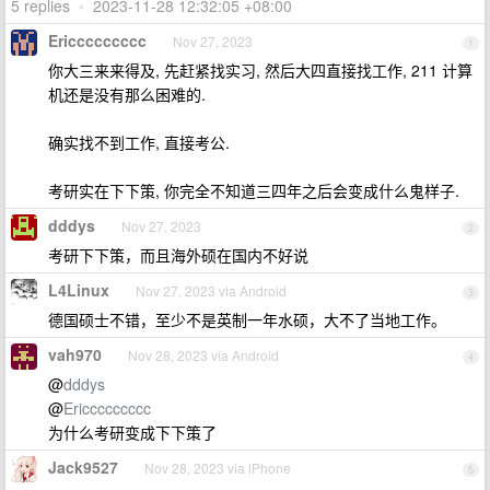
5 replies
•
2023-11-28 12:32:05 +08:00
Ericcccccccc
Nov 27, 2023
1
你大三来来得及, 先赶紧找实习, 然后大四直接找工作, 211 计算
机还是没有那么困难的.
确实找不到工作, 直接考公.
考研实在下下策, 你完全不知道三四年之后会变成什么鬼样子.
dddys
Nov 27, 2023
2
考研下下策，而且海外硕在国内不好说
L4Linux
Nov 27, 2023 via Android
3
德国硕士不错，至少不是英制一年水硕，大不了当地工作。
vah970
Nov 28, 2023 via Android
4
@
dddys
@
Ericcccccccc
为什么考研变成下下策了
Jack9527
Nov 28, 2023 via iPhone
5