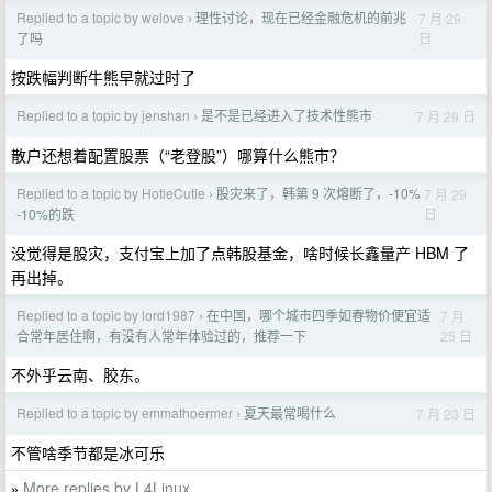
Replied to a topic by welove
理性讨论，现在已经金融危机的前兆
7 月 29
›
日
了吗
按跌幅判断牛熊早就过时了
Replied to a topic by jenshan
是不是已经进入了技术性熊市
7 月 29 日
›
散户还想着配置股票（“老登股”）哪算什么熊市？
Replied to a topic by HotieCutie
股灾来了，韩第 9 次熔断了，-10%
7 月 29
›
日
-10%的跌
没觉得是股灾，支付宝上加了点韩股基金，啥时候长鑫量产 HBM 了
再出掉。
Replied to a topic by lord1987
在中国，哪个城市四季如春物价便宜适
7 月
›
25 日
合常年居住啊，有没有人常年体验过的，推荐一下
不外乎云南、胶东。
Replied to a topic by emmathoermer
夏天最常喝什么
7 月 23 日
›
不管啥季节都是冰可乐
More replies by L4Linux
»