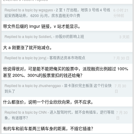
Replied to a topic by wgsgyes
2 室 1 厅出租，地铁 3 号线 4 号线
6 小时 21
›
分钟前
延安西路站旁， 6200 元/月，房东直租无中介费
带文件后缀的 imgur 链接，v 站才能显示。
Replied to a topic by SoldierL
炒股炒的影响上班
3 天前
›
大 a 刚要涨了就开始减仓。
Replied to a topic by jonyj
客观表达资本市场观点
7 月 30 日
›
他说得很对，可是能不能把俺买的股票中，派现融资比例超过 100%
甚至 200%、300%的股票里扣的钱还给俺？
Replied to a topic by zhushenggao
显卡涨价完主板涨 这个行业快
7 月 30
›
日
到头了
什么都涨价，说明一个行业欣欣向荣，供不应求。
Replied to a topic by CNN
进入智驾时代，就不会有插车，逆行等现
7 月 30
›
日
象，有道理不？
有的车和前车差两三辆车身的距离，不插它插谁？