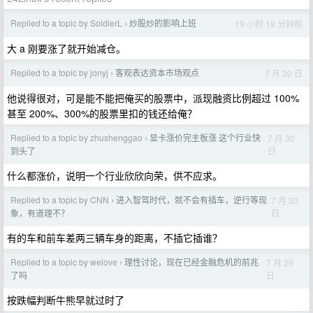
Replied to a topic by SoldierL
炒股炒的影响上班
19 小时 19 分钟前
›
大 a 刚要涨了就开始减仓。
Replied to a topic by jonyj
客观表达资本市场观点
7 月 30 日
›
他说得很对，可是能不能把俺买的股票中，派现融资比例超过 100%
甚至 200%、300%的股票里扣的钱还给俺？
Replied to a topic by zhushenggao
显卡涨价完主板涨 这个行业快
7 月 30
›
日
到头了
什么都涨价，说明一个行业欣欣向荣，供不应求。
Replied to a topic by CNN
进入智驾时代，就不会有插车，逆行等现
7 月 30
›
日
象，有道理不？
有的车和前车差两三辆车身的距离，不插它插谁？
Replied to a topic by welove
理性讨论，现在已经金融危机的前兆
7 月 29
›
日
了吗
按跌幅判断牛熊早就过时了