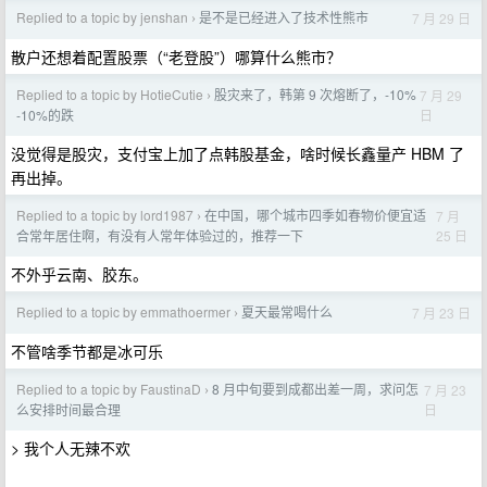
Replied to a topic by jenshan
是不是已经进入了技术性熊市
7 月 29 日
›
散户还想着配置股票（“老登股”）哪算什么熊市？
Replied to a topic by HotieCutie
股灾来了，韩第 9 次熔断了，-10%
7 月 29
›
日
-10%的跌
没觉得是股灾，支付宝上加了点韩股基金，啥时候长鑫量产 HBM 了
再出掉。
Replied to a topic by lord1987
在中国，哪个城市四季如春物价便宜适
7 月
›
25 日
合常年居住啊，有没有人常年体验过的，推荐一下
不外乎云南、胶东。
Replied to a topic by emmathoermer
夏天最常喝什么
7 月 23 日
›
不管啥季节都是冰可乐
Replied to a topic by FaustinaD
8 月中旬要到成都出差一周，求问怎
7 月 23
›
日
么安排时间最合理
> 我个人无辣不欢