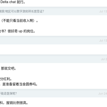
a chat 就行。
国家/地区可以数字游民转长居签证？
Jul 1
（不能只看当前收入啊）。
教书？很好奇 up 的岗位。
Jul 1
Jul 
，那就交吧。
部分红利。
资产，是准备留着当金圆券吗。
不能走医保呢？
Jun 2
科，报销比例很高。