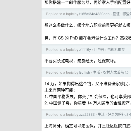
那你搭建一个邮件服务器，再给家人手机配置好 Delt
Replied to a topic by
f165af34d4830eeb
签证
哪些
›
›
想这么多做什么，哪个地方职业前景更好就去哪
另，有 CS 的 PhD 能在香港做什么工作？高校
Replied to a topic by
z1116y
问与答
电视机推荐
›
›
不要买长虹电视，亲身经历，过保就坏。
Replied to a topic by
Bullish
生活
农村人太苦辣 🥵
›
›
14 万，如果掏得出这个钱，又不准备全家移民
未来有两种可能：
1. 中国平稳发展，你交了社会保险，也可享受
2. 中国倒了霉，你拿着 14 万人民币的金融
Replied to a topic by
zzz22333
生活
好奇为啥补牙
›
›
上海补牙，确定可以走医保，并且社区医院口腔