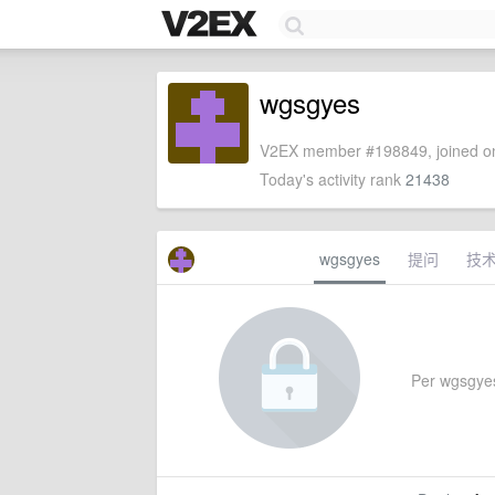
wgsgyes
V2EX member #198849, joined on
Today's activity rank
21438
wgsgyes
提问
技
Per wgsgyes'