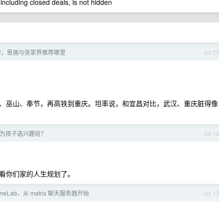
 including closed deals, is not hidden
游，恩施与张家界推荐哪里
Jul 2
、巫山、奉节，再高铁到重庆。坦率说，和宜昌对比，武汉、重庆脏得像
何为孩子选兴趣班？
Jul 1
看你们家的人生规划了。
meLab，从 matrix 聊天服务器开始
Jul 1