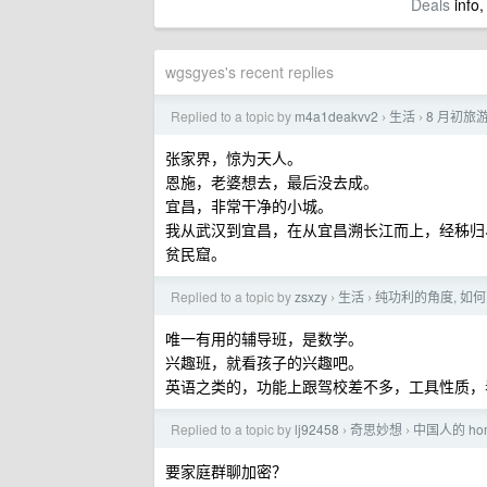
Deals
info,
wgsgyes's recent replies
Replied to a topic by
m4a1deakvv2
生活
8 月初旅
›
›
张家界，惊为天人。
恩施，老婆想去，最后没去成。
宜昌，非常干净的小城。
我从武汉到宜昌，在从宜昌溯长江而上，经秭归
贫民窟。
Replied to a topic by
zsxzy
生活
纯功利的角度, 如
›
›
唯一有用的辅导班，是数学。
兴趣班，就看孩子的兴趣吧。
英语之类的，功能上跟驾校差不多，工具性质，
Replied to a topic by
lj92458
奇思妙想
中国人的 ho
›
›
要家庭群聊加密？