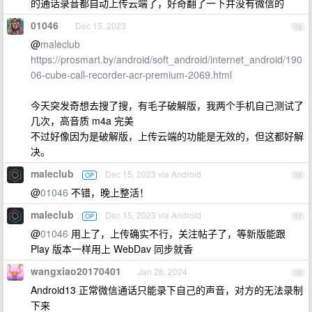
的通话录音都自动上传云端了，好奇翻了一下并没有微信的
01046
Dec 15, 2023
15
@
maleclub
https://prosmart.by/android/soft_android/internet_android/190
06-cube-call-recorder-acr-premium-2069.html
今天突发奇想去搜了搜，有毛子破解版，我两个手机自己测试了
几次，高音质 m4a 完美
不过好像因为是破解版，上传云端的功能是无效的，但这都好解
决。
maleclub
Dec 15, 2023 via Android
OP
16
@
01046
不错，晚上整活！
maleclub
Dec 15, 2023 via Android
OP
17
@
01046
用上了，上传确实不行，关注帖子了，等新版能跟
Play 版本一样用上 WebDav 同步就香
wangxiao20170401
Jan 26, 2024
18
Android13 正常微信通话只能录下自己的声音，对方的无法录制
下来