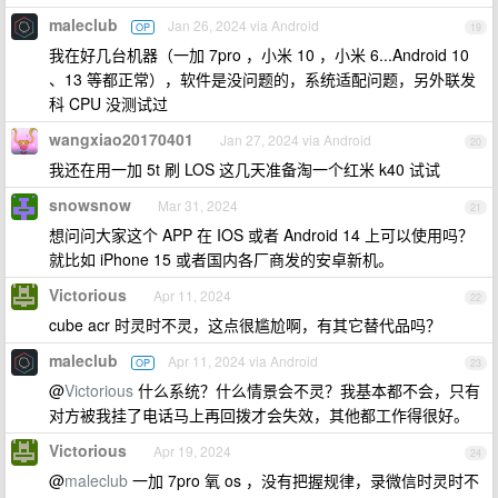
maleclub
Jan 26, 2024 via Android
OP
19
我在好几台机器（一加 7pro ，小米 10 ，小米 6...Android 10
、13 等都正常），软件是没问题的，系统适配问题，另外联发
科 CPU 没测试过
wangxiao20170401
Jan 27, 2024 via Android
20
我还在用一加 5t 刷 LOS 这几天准备淘一个红米 k40 试试
snowsnow
Mar 31, 2024
21
想问问大家这个 APP 在 IOS 或者 Android 14 上可以使用吗？
就比如 iPhone 15 或者国内各厂商发的安卓新机。
Victorious
Apr 11, 2024
22
cube acr 时灵时不灵，这点很尴尬啊，有其它替代品吗？
maleclub
Apr 11, 2024 via Android
OP
23
@
Victorious
什么系统？什么情景会不灵？我基本都不会，只有
对方被我挂了电话马上再回拨才会失效，其他都工作得很好。
Victorious
Apr 19, 2024
24
@
maleclub
一加 7pro 氧 os ，没有把握规律，录微信时灵时不