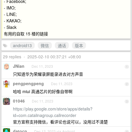
- Facebook;
- IMO;
- LINE;
- KAKAO;
- Slack
有用的自取 15 楼的链接
android13
微信
通话
版本
29 replies
•
2025-02-10 00:37:21 +08:00
JNian
Dec 11, 2023
1
只知道华为荣耀录屏能录进去对方声音
pengpengpeng
Dec 11, 2023
2
哈哈 miui 高通芯片的好像自带啊
01046
Dec 11, 2023
3
https://play.google.com/store/apps/details?
id=com.catalinagroup.callrecorder
官方宣称支持微信，看评论也说可以，没用过不清楚
datocp
Dec 12, 2023 via Android
4