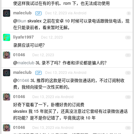
使这样我试过在有的手机、rom 下，也无法成功使用
maleclub
Dec 12, 2023 via Android
OP
9
@
ltkun
skvalex 之前在安卓 10 时候可以录电话跟微信电话，现
在只能录前者，看来暂时无解。
liyafe1997
Dec 12, 2023
10
录屏应该可以吧？
01046
Dec 12, 2023
11
@
maleclub
3L 录不了吗？作者和评论都是骗人的？
maleclub
Dec 13, 2023 via Android
OP
12
@
01046
3L 推荐的这款是可以录微信通话的，不过订阅制收
费，我倾向接受一次性买断的。
01046
Dec 13, 2023 via Android
13
好奇下载看了一下，卧槽好贵的订阅费
skvalex 我 15 年就买了，还真没注意过它曾经有过录微信通话
的功能？是不是你记错了，毕竟我这块 10 年
01046
Dec 13, 2023 via Android
14