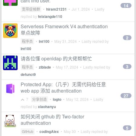
cant find user.
14
宽带症候群
•
hiram21231
•
Jul 1, 2024
• Lastly
replied by
feixiangde110
Serverless Framework V4 authentication
单点故障
2
程序员
•
Int100
•
May 31, 2024
• Lastly replied by
Int100
请各位懂 openldap 的大佬帮帮忙
3
程序员
•
zlblade
•
May 17, 2024
• Lastly replied by
defunct9
Protected App:（几乎）无需代码给任意
web app 添加 authentication
27
7
分享创造
•
logto
•
May 12, 2024
• Lastly
replied by
xiaohanyu
如何关闭 github 的 Two-factor
authentication
5
GitHub
•
codingAlex
•
May 30
• Lastly replied by