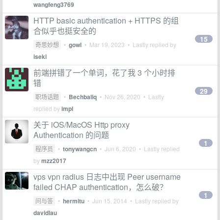
wangfeng3769
HTTP basic authentication + HTTPS 的组
合似乎也挺安全的
15
奇思妙想
•
gowl
•
Mar 19, 2023
• Lastly replied by
iseki
前端拼错了一个单词，花了我 3 个小时排
错
29
职场话题
•
Bechbaliq
•
Nov 26, 2020
• Lastly
replied by
impl
关于 iOS/MacOS Http proxy
Authentication 的问题
1
程序员
•
tonywangcn
•
Jun 6, 2020
• Lastly replied
by
mzz2017
vps vpn radius 日志中出现 Peer username
failed CHAP authentication，怎么破？
1
问与答
•
hermitu
•
Jun 15, 2014
• Lastly replied by
davidlau