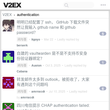
V2EX
authentication
›
明明已经配置了 ssh， GitHub 下载文件突
然让我输入 github name 和 github
password？
5
问与答
•
itgoyo
•
Mar 22
• Lastly replied by
berserk
自建的 vaultwarden 是不是不支持币安身
份验证器绑定？
1
问与答
•
Auston
•
Oct 3, 2025
• Lastly replied by
Cabana
转发邮件太多到 outlook，被拒收了，大家
有遇到这个问题吗
6
问与答
•
amrnxcdt
•
Jul 10, 2025
• Lastly replied
by
amrnxcdt
四川电信提示 CHAP authentication failed: