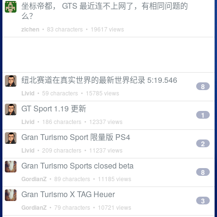
坐标帝都， GTS 最近连不上网了，有相同问题的
么？
zichen
• 83 characters • 19617 views
纽北赛道在真实世界的最新世界纪录 5:19.546
8
Livid
• 59 characters • 15785 views
GT Sport 1.19 更新
1
Livid
• 186 characters • 12337 views
Gran Turismo Sport 限量版 PS4
2
Livid
• 209 characters • 11237 views
Gran Turismo Sports closed beta
8
GordianZ
• 89 characters • 11185 views
Gran Turismo X TAG Heuer
3
GordianZ
• 79 characters • 10721 views