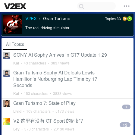
V2EX
Gran Turismo
Topics
33
›
The real driving simulator.
All Topics
SONY AI Sophy Arrives in GT7 Update 1.29
Kai
• 43 characters • 3837 views
Gran Turismo Sophy AI Defeats Lewis
Hamilton’s Nurburgring Lap Time by 17
Seconds
Kai
• 153 characters • 3833 views
Gran Turismo 7: State of Play
7
Livid
• 109 characters • 5173 views
V2 这里有没有 GT Sport 的同好？
12
Ley
• 373 characters • 20130 views