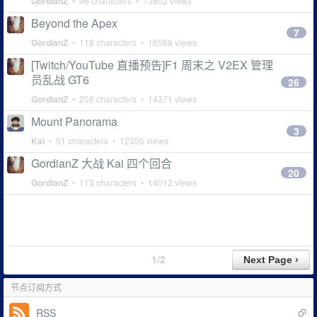
GordianZ
• 96 characters • 13802 views
Beyond the Apex
7
GordianZ
• 118 characters • 16588 views
[Twitch/YouTube 直播预告]F1 周末之 V2EX 管理
员乱战 GT6
26
GordianZ
• 208 characters • 14371 views
Mount Panorama
3
Kai
• 51 characters • 12356 views
GordianZ 大战 Kai 四个回合
20
GordianZ
• 113 characters • 14012 views
1/2
节点订阅方式
RSS