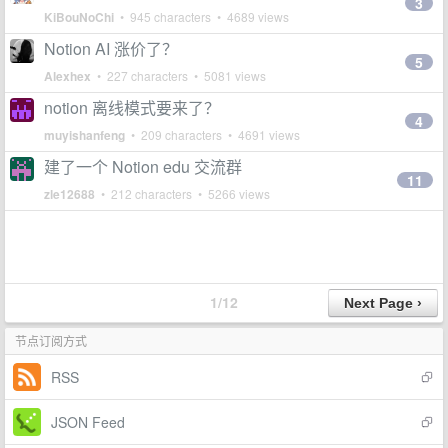
3
KiBouNoChi
• 945 characters • 4689 views
Notion AI 涨价了？
5
Alexhex
• 227 characters • 5081 views
notion 离线模式要来了？
4
muyishanfeng
• 209 characters • 4691 views
建了一个 Notion edu 交流群
11
zle12688
• 212 characters • 5266 views
1/12
节点订阅方式
RSS
JSON Feed