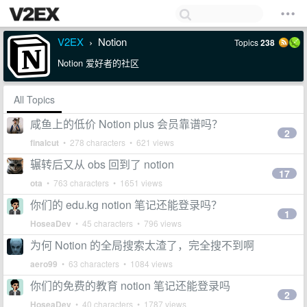
V2EX
Notion
Topics
238
›
Notion 爱好者的社区
All Topics
咸鱼上的低价 Notion plus 会员靠谱吗？
2
finalcut
• 278 characters • 621 views
辗转后又从 obs 回到了 notion
17
ota
• 763 characters • 1651 views
你们的 edu.kg notion 笔记还能登录吗？
1
HoseaDev
• 45 characters • 796 views
为何 Notion 的全局搜索太渣了，完全搜不到啊
aero99
• 63 characters • 1084 views
你们的免费的教育 notion 笔记还能登录吗
2
HoseaDev
• 40 characters • 1787 views