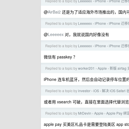
Replied to a topic by
Leeeeex
iPhone
iPhone 迁
›
›
@
AirBai2
还是为了适应海外市场推出的，国内
Replied to a topic by
Leeeeex
iPhone
iPhone 迁
›
›
@
Leeeeex
对，我就说国内好像没有
Replied to a topic by
Leeeeex
iPhone
iPhone 迁
›
›
微信有 passkey ？
Replied to a topic by
worker201
Apple
新版 airt
›
›
iPhone 连车机蓝牙，然后会自动记录停车位
Replied to a topic by
investor
iOS
解决 iOS Safari
›
›
或者用 xsearch 可破，直接在里面选择代替浏
Replied to a topic by
MrDevin
Apple
Apple Pay 
›
›
apple pay 买美区礼品卡是需要登陆美区 app sto