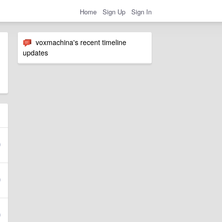
Home
Sign Up
Sign In
voxmachina's recent timeline
updates