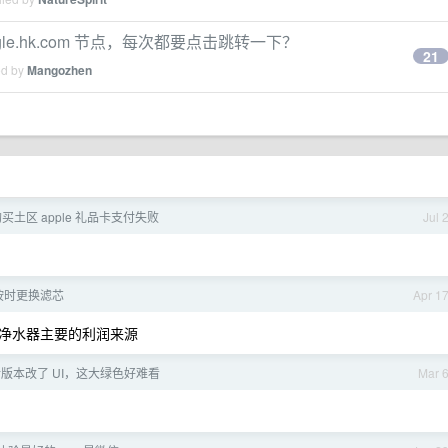
ogle.hk.com 节点，每次都要点击跳转一下？
21
ed by
Mangozhen
r 购买土区 apple 礼品卡支付失败
Jul 
按时更换滤芯
Apr 1
净水器主要的利润来源
新版本改了 UI，这大绿色好难看
Mar 