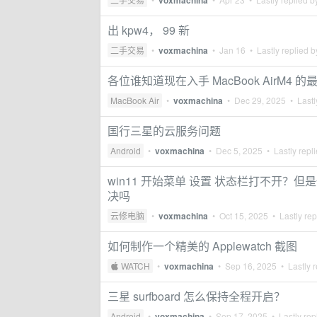
voxmachina
出 kpw4， 99 新
二手交易
•
voxmachina
•
Jan 16
• Lastly replied 
各位谁知道现在入手 MacBook AirM4 
MacBook Air
•
voxmachina
•
Dec 29, 2025
• Lastl
国行三星的云服务问题
Android
•
voxmachina
•
Dec 5, 2025
• Lastly repl
win11 开始菜单 设置 状态栏打不开
决吗
云修电脑
•
voxmachina
•
Oct 15, 2025
• Lastly rep
如何制作一个精美的 Applewatch 截图
 WATCH
•
voxmachina
•
Sep 16, 2025
• Lastly r
三星 surfboard 怎么保持全程开启？
Android
•
voxmachina
•
Sep 17, 2025
• Lastly rep